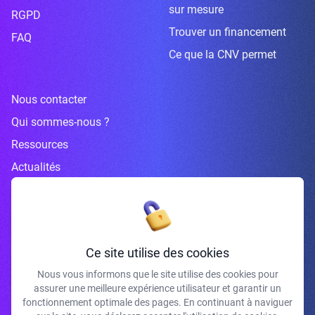
sur mesure
RGPD
Trouver un financement
FAQ
Ce que la CNV permet
Nous contacter
Qui sommes-nous ?
Ressources
Actualités
Inscrivez-vous à la newsletter
Ce site utilise des cookies
Nous vous informons que le site utilise des cookies pour
assurer une meilleure expérience utilisateur et garantir un
J'accepte de recevoir vos e-mails et confirme avoir pris connaissance de
fonctionnement optimale des pages. En continuant à naviguer
votre politique de confidentialité et mentions légales.