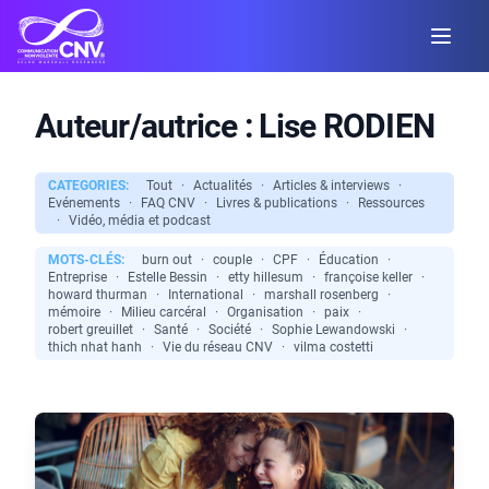
Auteur/autrice :
Lise RODIEN
CATEGORIES:
Tout
·
Actualités
·
Articles & interviews
·
Evénements
·
FAQ CNV
·
Livres & publications
·
Ressources
·
Vidéo, média et podcast
MOTS-CLÉS:
burn out
·
couple
·
CPF
·
Éducation
·
Entreprise
·
Estelle Bessin
·
etty hillesum
·
françoise keller
·
howard thurman
·
International
·
marshall rosenberg
·
mémoire
·
Milieu carcéral
·
Organisation
·
paix
·
robert greuillet
·
Santé
·
Société
·
Sophie Lewandowski
·
thich nhat hanh
·
Vie du réseau CNV
·
vilma costetti