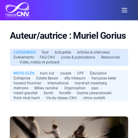
Auteur/autrice :
Muriel Gorius
CATEGORIES:
Tout
·
Actualités
·
Articles & interviews
·
Evénements
·
FAQ CNV
·
Livres & publications
·
Ressources
·
Vidéo, média et podcast
MOTS-CLÉS:
burn out
·
couple
·
CPF
·
Éducation
·
Entreprise
·
Estelle Bessin
·
etty hillesum
·
françoise keller
·
howard thurman
·
International
·
marshall rosenberg
·
mémoire
·
Milieu carcéral
·
Organisation
·
paix
·
robert greuillet
·
Santé
·
Société
·
Sophie Lewandowski
·
thich nhat hanh
·
Vie du réseau CNV
·
vilma costetti