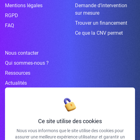
Mentions légales
Demande d’intervention
sur mesure
RGPD
Trouver un financement
FAQ
Ce que la CNV permet
Nous contacter
Qui sommes-nous ?
Ressources
Actualités
Inscrivez-vous à la newsletter
Ce site utilise des cookies
Nous vous informons que le site utilise des cookies pour
assurer une meilleure expérience utilisateur et garantir un