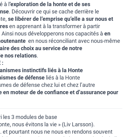
 à l
’exploration de la honte et de ses
ense
. Découvrir ce qui se cache derrière le
te,
se libérer de l’emprise qu’elle a sur nous et
tres
en apprenant à la transformer à partir
 Ainsi nous développerons nos capacités à
en
soutenante
en nous réconciliant avec nous-même
faire des choix au service de notre
e nos relations
.
 :
nismes instinctifs liés à la Honte
nismes de défense
liés à la Honte
smes de défense chez lui et chez l’autre
e en moteur de de confiance et d’assurance pour
ivi les 3 modules de base
onte, nous évitons la vie » (Liv Larsson).
… et pourtant nous ne nous en rendons souvent