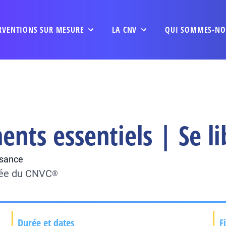
RVENTIONS SUR MESURE
LA CNV
QUI SOMMES-NO
nts essentiels | Se li
ssance
fiée du CNVC
®
Durée et dates
F