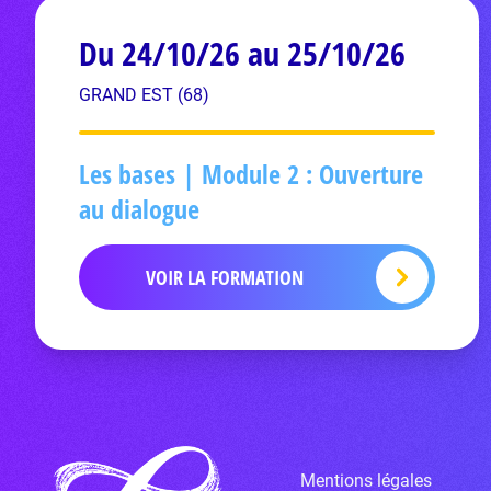
Du 24/10/26 au 25/10/26
GRAND EST (68)
Les bases | Module 2 : Ouverture
au dialogue
VOIR LA FORMATION
Mentions légales