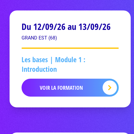
Du 12/09/26 au 13/09/26
GRAND EST (68)
Les bases | Module 1 :
Introduction
VOIR LA FORMATION