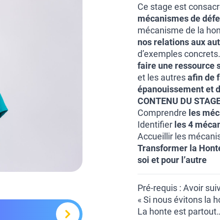
Ce stage est consacré
mécanismes de déf
mécanisme de la hon
nos relations aux au
d’exemples concrets.
faire une ressource 
et les autres
afin de 
épanouissement et d
CONTENU DU STAGE
Comprendre
les méca
Identifier
les 4 méca
Accueillir les mécani
Transformer la Hont
soi et pour l’autre
Pré-requis : Avoir su
« Si nous évitons la h
La honte est partout