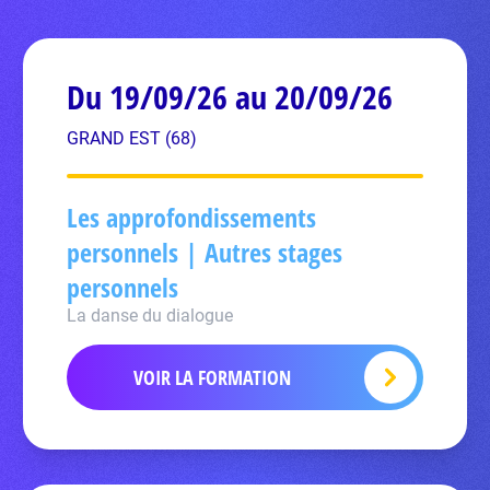
Du 19/09/26 au 20/09/26
GRAND EST (68)
Les approfondissements
personnels | Autres stages
personnels
La danse du dialogue
VOIR LA FORMATION