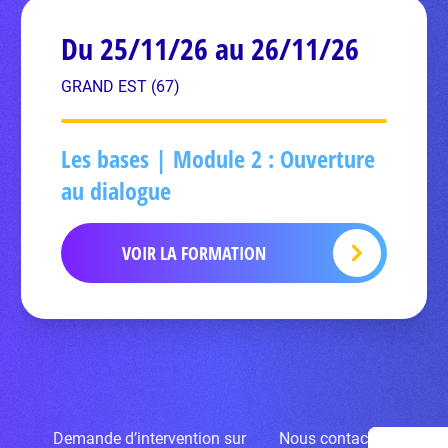
Du 25/11/26 au 26/11/26
GRAND EST (67)
Les bases | Module 2 : Ouverture
au dialogue
VOIR LA FORMATION
Demande d’intervention sur
Nous contacter