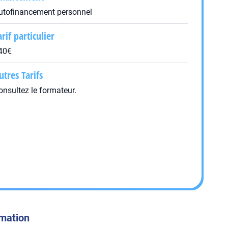
utofinancement personnel
arif particulier
40€
utres Tarifs
onsultez le formateur.
rmation