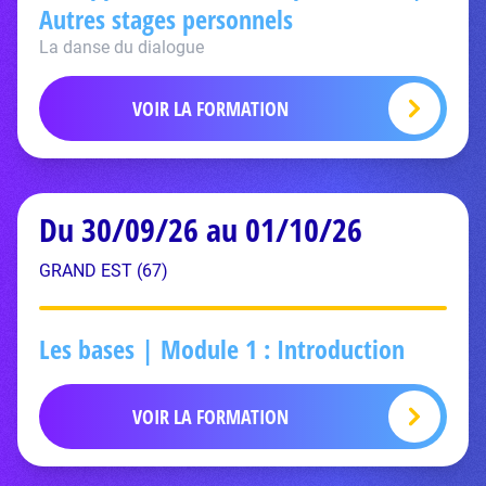
Autres stages personnels
La danse du dialogue
VOIR LA FORMATION
Du 30/09/26 au 01/10/26
GRAND EST (67)
Les bases | Module 1 : Introduction
VOIR LA FORMATION