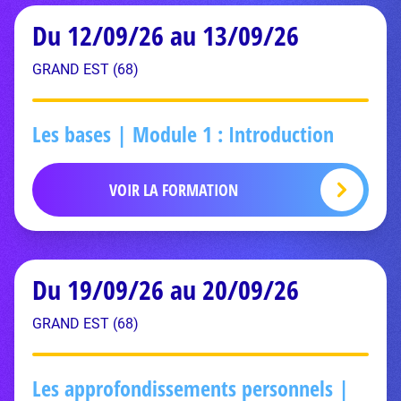
Du 12/09/26 au 13/09/26
GRAND EST (68)
Les bases | Module 1 : Introduction
VOIR LA FORMATION
Du 19/09/26 au 20/09/26
GRAND EST (68)
Les approfondissements personnels |