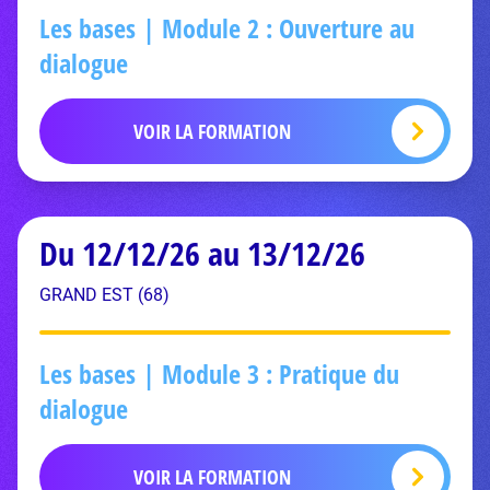
Les bases | Module 2 : Ouverture au
dialogue
VOIR LA FORMATION
Du 12/12/26 au 13/12/26
GRAND EST (68)
Les bases | Module 3 : Pratique du
dialogue
VOIR LA FORMATION