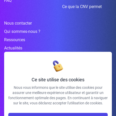
FAQ
Ce que la CNV permet
Nous contacter
Qui sommes-nous ?
Ressources
Actualités
Inscrivez-vous à la newsletter
Ce site utilise des cookies
Nous vous informons que le site utilise des cookies pour
assurer une meilleure expérience utilisateur et garantir un
J'accepte de recevoir vos e-mails et confirme avoir pris connaissance de
fonctionnement optimale des pages. En continuant à naviguer
votre politique de confidentialité et mentions légales.
sur le site, vous déclarez accepter l'utilisation de cookies.
S'INSCRIRE