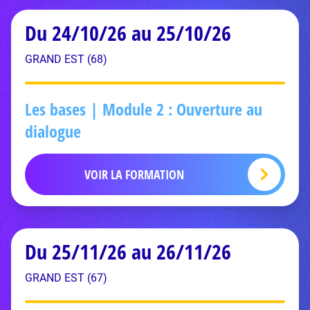
Du 24/10/26 au 25/10/26
GRAND EST (68)
Les bases | Module 2 : Ouverture au
dialogue
VOIR LA FORMATION
Du 25/11/26 au 26/11/26
GRAND EST (67)