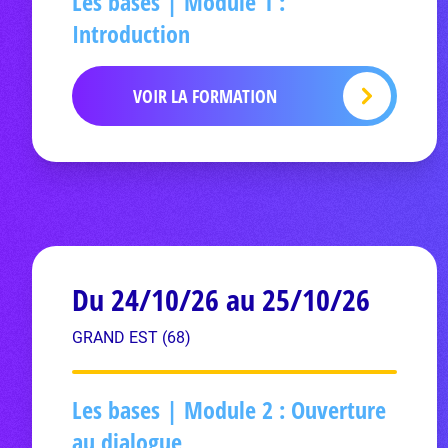
Les bases | Module 1 :
Introduction
VOIR LA FORMATION
Du 24/10/26 au 25/10/26
GRAND EST (68)
Les bases | Module 2 : Ouverture
au dialogue