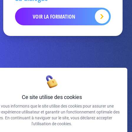
VOIR LA FORMATION
Inscrivez-vous à la newsletter
Ce site utilise des cookies
vous informons que le site utilise des cookies pour assurer une
J'accepte de recevoir vos e-mails et confirme avoir pris
e expérience utilisateur et garantir un fonctionnement optimale des
connaissance de votre politique de confidentialité et
s. En continuant à naviguer sur le site, vous déclarez accepter
mentions légales.
l'utilisation de cookies.