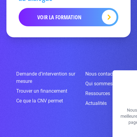
VOIR LA FORMATION
Demande d’intervention sur
Nous contacter
mesure
Qui sommes-nous ?
Trouver un financement
Ressources
Ce que la CNV permet
Actualités
Nous 
meilleur
page