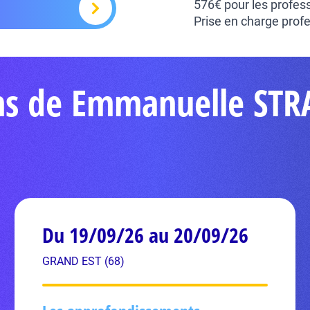
576€ pour les profess
Prise en charge profe
ons de Emmanuelle ST
Du 19/09/26 au 20/09/26
GRAND EST (68)