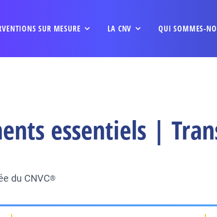
RVENTIONS SUR MESURE
LA CNV
QUI SOMMES-NO
ents essentiels | Tran
fiée du CNVC
®