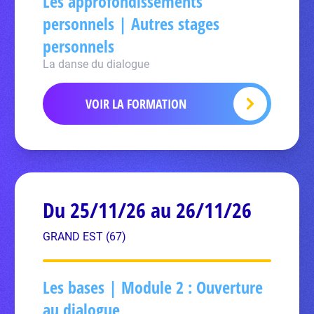
Les approfondissements
personnels | Autres stages
personnels
La danse du dialogue
VOIR LA FORMATION
Du 25/11/26 au 26/11/26
GRAND EST (67)
Les bases | Module 2 : Ouverture
au dialogue