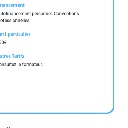
inancement
utofinancement personnel, Conventions
rofessionnelles
arif particulier
60€
utres Tarifs
onsultez le formateur.