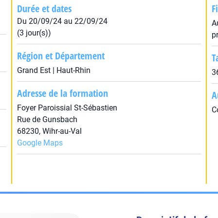
Durée et dates
F
Du 20/09/24 au 22/09/24
A
(3 jour(s))
p
Région et Département
T
Grand Est | Haut-Rhin
3
Adresse de la formation
A
Foyer Paroissial St-Sébastien
C
Rue de Gunsbach
68230, Wihr-au-Val
Google Maps