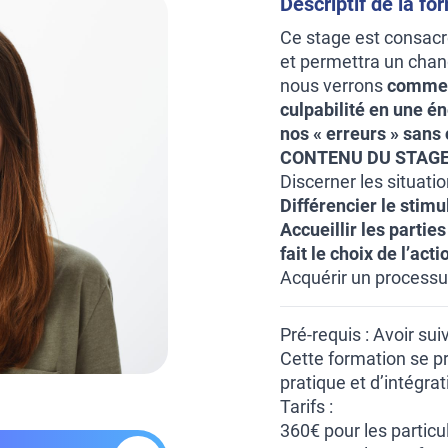
Descriptif de la fo
Ce stage est consac
et permettra un chan
nous verrons
comment
culpabilité en une én
nos « erreurs » sans 
CONTENU DU STAGE
Discerner les situatio
Différencier le stimu
Accueillir les parties 
fait le choix de l’acti
Acquérir un processus
Pré-requis : Avoir su
Cette formation se pr
pratique et d’intégrat
Tarifs :
360€ pour les particu