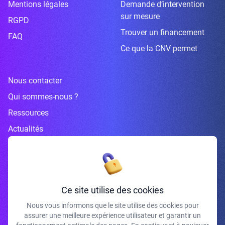
Mentions légales
Demande d’intervention
sur mesure
RGPD
Trouver un financement
FAQ
Ce que la CNV permet
Nous contacter
Qui sommes-nous ?
Ressources
Actualités
Inscrivez-vous à la newsletter
Ce site utilise des cookies
Nous vous informons que le site utilise des cookies pour
assurer une meilleure expérience utilisateur et garantir un
J'accepte de recevoir vos e-mails et confirme avoir pris connaissance de