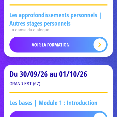
Les approfondissements personnels |
Autres stages personnels
La danse du dialogue
VOIR LA FORMATION
Du 30/09/26 au 01/10/26
GRAND EST (67)
Les bases | Module 1 : Introduction