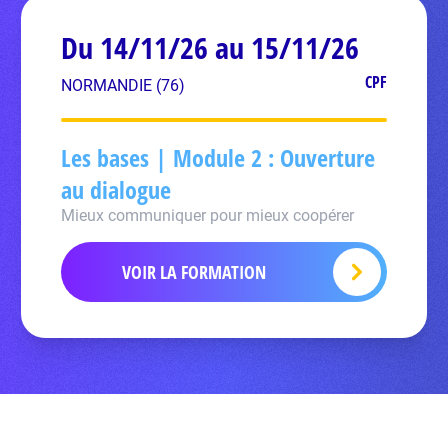
Du 14/11/26 au 15/11/26
CPF
NORMANDIE (76)
Les bases | Module 2 : Ouverture
au dialogue
Mieux communiquer pour mieux coopérer
VOIR LA FORMATION