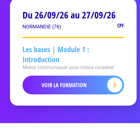
Du 26/09/26 au 27/09/26
CPF
NORMANDIE (76)
Les bases | Module 1 :
Introduction
Mieux communiquer pour mieux coopérer
VOIR LA FORMATION