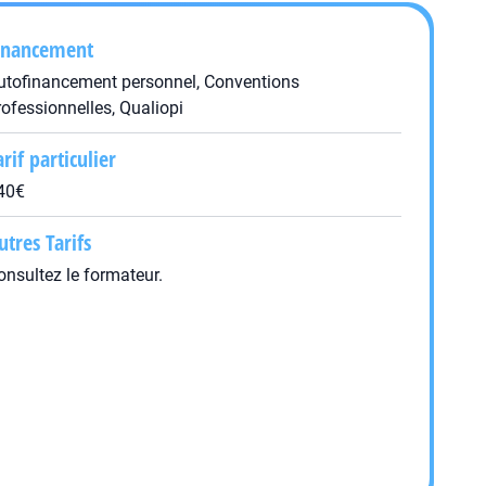
inancement
utofinancement personnel, Conventions
rofessionnelles, Qualiopi
arif particulier
40€
utres Tarifs
onsultez le formateur.