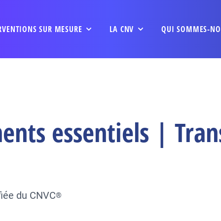
RVENTIONS SUR MESURE
LA CNV
QUI SOMMES-NO
ents essentiels | Tran
ifiée du CNVC
®