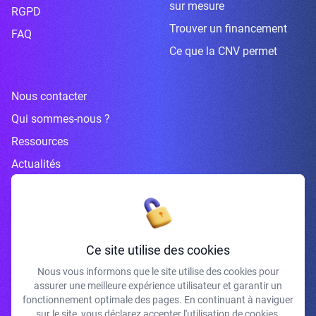
sur mesure
RGPD
Trouver un financement
FAQ
Ce que la CNV permet
Nous contacter
Qui sommes-nous ?
Ressources
Actualités
Inscrivez-vous à la newsletter
Ce site utilise des cookies
Nous vous informons que le site utilise des cookies pour
assurer une meilleure expérience utilisateur et garantir un
J'accepte de recevoir vos e-mails et confirme avoir pris connaissance de
fonctionnement optimale des pages. En continuant à naviguer
votre politique de confidentialité et mentions légales.
sur le site, vous déclarez accepter l'utilisation de cookies.