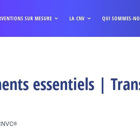
RVENTIONS SUR MESURE
LA CNV
QUI SOMMES-NO
ents essentiels | Tran
 CNVC
®