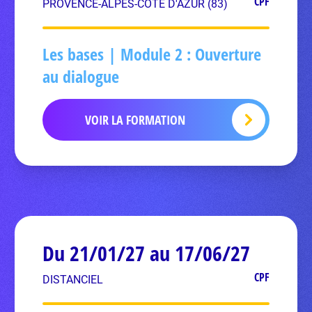
CPF
PROVENCE-ALPES-CÔTE D'AZUR (83)
Les bases | Module 2 : Ouverture
au dialogue
VOIR LA FORMATION
Du 21/01/27 au 17/06/27
CPF
DISTANCIEL