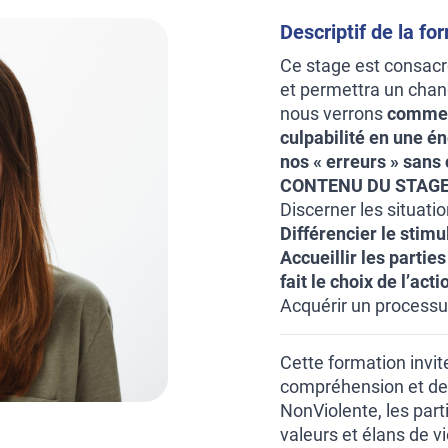
Descriptif de la fo
Ce stage est consac
et permettra un chan
nous verrons
comment
culpabilité en une én
nos « erreurs » sans 
CONTENU DU STAGE
Discerner les situatio
Différencier le stimu
Accueillir les parties 
fait le choix de l’acti
Acquérir un processus
Cette formation invit
compréhension et de
NonViolente, les part
valeurs et élans de v