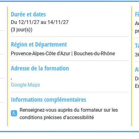
Durée et dates
F
Du 12/11/27 au 14/11/27
A
(3 jour(s))
p
Région et Département
T
Provence-Alpes-Côte d'Azur | Bouches-du-Rhône
3
Adresse de la formation
A
,
D
Google Maps
E
Informations complémentaires
Renseignez-vous auprès du formateur sur les
conditions précises d’accessibilité