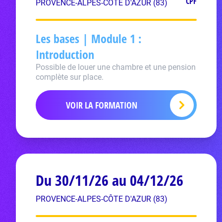
CPF
PROVENCE-ALPES-CÔTE D'AZUR (83)
Les bases | Module 1 :
Introduction
Possible de louer une chambre et une pension
complète sur place.
VOIR LA FORMATION
Du 30/11/26 au 04/12/26
PROVENCE-ALPES-CÔTE D'AZUR (83)