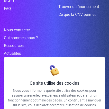
RGPD
Trouver un financement
FAQ
Ce que la CNV permet
Nous contacter
Qui sommes-nous ?
Ressources
Actualités
Inscrivez-vous à la newsletter
Ce site utilise des cookies
Nous vous informons que le site utilise des cookies pour
assurer une meilleure expérience utilisateur et garantir un
J'accepte de recevoir vos e-mails et confirme avoir pris connaissance de
fonctionnement optimale des pages. En continuant à naviguer
votre politique de confidentialité et mentions légales.
sur le site, vous déclarez accepter l'utilisation de cookies.