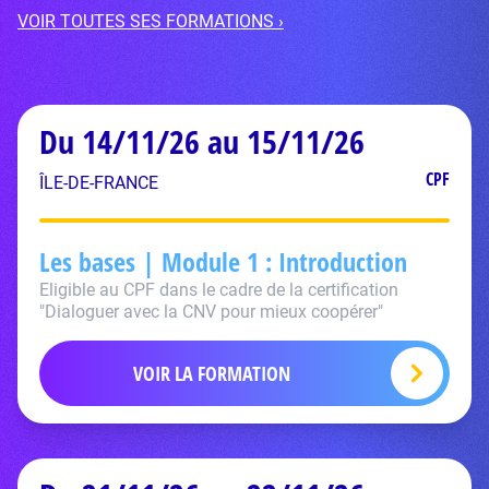
VOIR TOUTES SES FORMATIONS ›
Du 14/11/26 au 15/11/26
CPF
ÎLE-DE-FRANCE
Les bases | Module 1 : Introduction
Eligible au CPF dans le cadre de la certification
"Dialoguer avec la CNV pour mieux coopérer"
VOIR LA FORMATION