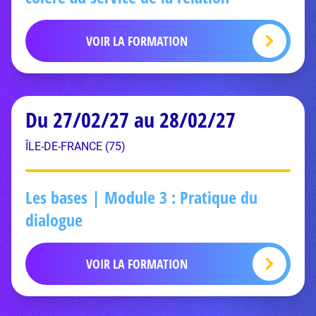
VOIR LA FORMATION
Du 27/02/27 au 28/02/27
ÎLE-DE-FRANCE (75)
Les bases | Module 3 : Pratique du
dialogue
VOIR LA FORMATION