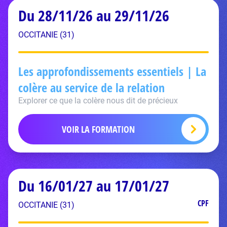
Du 28/11/26 au 29/11/26
OCCITANIE (31)
Les approfondissements essentiels | La
colère au service de la relation
Explorer ce que la colère nous dit de précieux
VOIR LA FORMATION
Du 16/01/27 au 17/01/27
CPF
OCCITANIE (31)