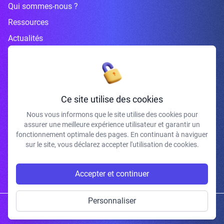
Qui sommes-nous ?
Ressources
Actualités
Inscrivez-vous à la newsletter
Ce site utilise des cookies
Nous vous informons que le site utilise des cookies pour
assurer une meilleure expérience utilisateur et garantir un
J'accepte de recevoir vos e-mails et confirme avoir pris connaissance de
fonctionnement optimale des pages. En continuant à naviguer
votre politique de confidentialité et mentions légales.
sur le site, vous déclarez accepter l'utilisation de cookies.
S'INSCRIRE
Accepter et continuer
Personnaliser
Copyright © 2026 | Gum Studio. Tous droits réservés.