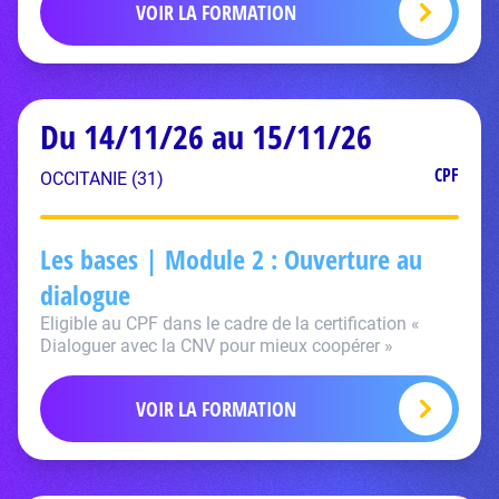
VOIR LA FORMATION
Du 14/11/26 au 15/11/26
CPF
OCCITANIE (31)
Les bases | Module 2 : Ouverture au
dialogue
Eligible au CPF dans le cadre de la certification «
Dialoguer avec la CNV pour mieux coopérer »
VOIR LA FORMATION