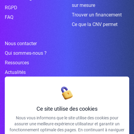
sur mesure
RGPD
Trouver un financement
FAQ
Ce que la CNV permet
Nous contacter
Qui sommes-nous ?
Ressources
Actualités
Inscrivez-vous à la newsletter
Ce site utilise des cookies
Nous vous informons que le site utilise des cookies pour
assurer une meilleure expérience utilisateur et garantir un
J'accepte de recevoir vos e-mails et confirme avoir pris connaissance de
fonctionnement optimale des pages. En continuant à naviguer