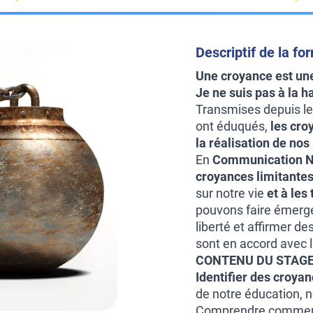
Descriptif de la fo
Une croyance est un
Je ne suis pas à la h
Transmises depuis le 
ont éduqués,
les cro
la réalisation de nos
En
Communication N
croyances limitante
sur notre vie
et à les
pouvons faire émerge
liberté et affirmer d
sont en accord avec
CONTENU DU STAGE
Identifier des croya
de notre éducation, n
Comprendre comment 