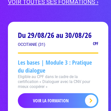
VOIR TOUTES SES FORMATIONS ›
Du 29/08/26 au 30/08/26
CPF
OCCITANIE (31)
Les bases | Module 3 : Pratique
du dialogue
Eligible au CPF dans le cadre de la
certification « Dialoguer avec la CNV pour
mieux coopérer »
VOIR LA FORMATION