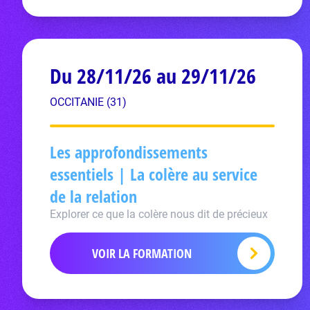
Du 28/11/26 au 29/11/26
OCCITANIE (31)
Les approfondissements
essentiels | La colère au service
de la relation
Explorer ce que la colère nous dit de précieux
VOIR LA FORMATION