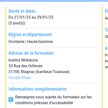
Durée et dates
F
Du 27/01/25 au 29/01/25
A
(3 jour(s))
T
Région et Département
3
Occitanie | Haute-Garonne
A
Adresse de la formation
P
Institut McKenzie
I
33 Rue des Orfèvres
a
31700, Blagnac (banlieue Toulouse)
Google Maps
Informations complémentaires
Renseignez-vous auprès du formateur sur les
conditions précises d’accessibilité