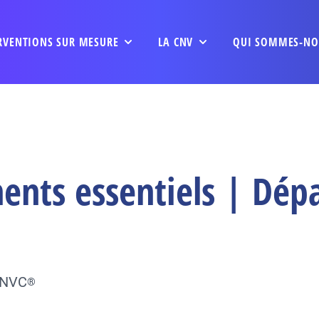
RVENTIONS SUR MESURE
LA CNV
QUI SOMMES-NO
nts essentiels | Dépa
 CNVC
®