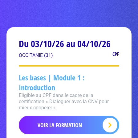
Du 03/10/26 au 04/10/26
CPF
OCCITANIE (31)
Les bases | Module 1 :
Introduction
Eligible au CPF dans le cadre de la
certification « Dialoguer avec la CNV pour
mieux coopérer »
VOIR LA FORMATION