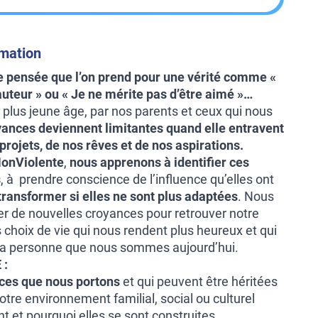
rmation
e pensée que l’on prend pour une vérité comme «
auteur » ou « Je ne mérite pas d’être aimé »…
plus jeune âge, par nos parents et ceux qui nous
yances deviennent limitantes quand elle entravent
 projets, de nos rêves et de nos aspirations.
onViolente
,
nous apprenons à identifier ces
s
, à prendre conscience de l’influence qu’elles ont
 transformer si elles ne sont plus adaptées
. Nous
r de nouvelles croyances pour retrouver notre
es choix de vie qui nous rendent plus heureux et qui
 la personne que nous sommes aujourd’hui.
 :
nces que nous portons
et qui peuvent être héritées
otre environnement familial, social ou culturel
et pourquoi elles se sont construites