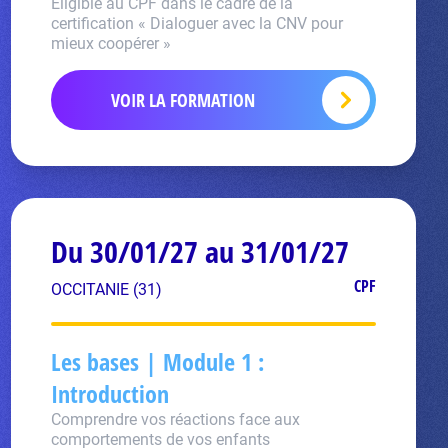
Eligible au CPF dans le cadre de la
certification « Dialoguer avec la CNV pour
mieux coopérer »
VOIR LA FORMATION
Du 30/01/27 au 31/01/27
CPF
OCCITANIE (31)
Les bases | Module 1 :
Introduction
Comprendre vos réactions face aux
comportements de vos enfants