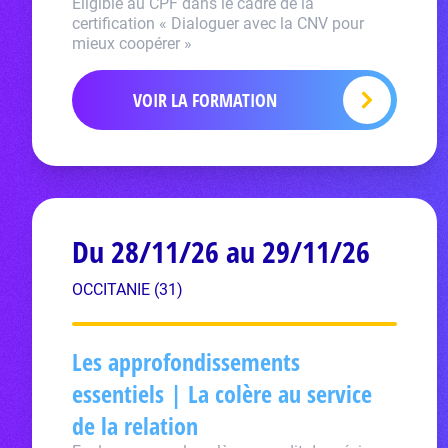
Eligible au CPF dans le cadre de la
certification « Dialoguer avec la CNV pour
mieux coopérer »
VOIR LA FORMATION
Du 28/11/26 au 29/11/26
OCCITANIE (31)
Les approfondissements
essentiels | La colère au service
de la relation