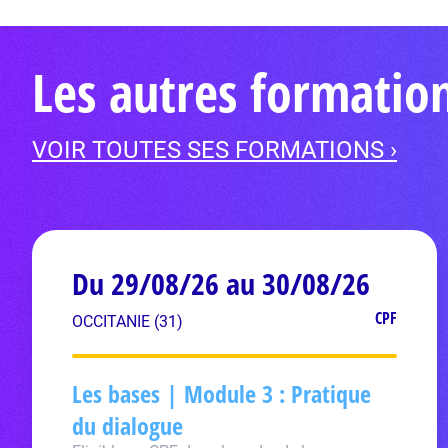
Les autres formatio
VOIR TOUTES SES FORMATIONS ›
Du 29/08/26 au 30/08/26
CPF
OCCITANIE (31)
Les bases | Module 3 : Pratique
du dialogue