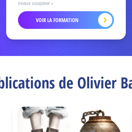
mieux coopérer »
VOIR LA FORMATION
blications de Olivier 