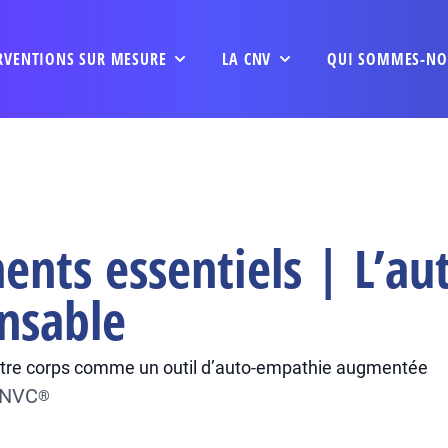
RVENTIONS SUR MESURE
LA CNV
QUI SOMMES-NO
nts essentiels | L’au
nsable
r votre corps comme un outil d’auto-empathie augmentée
 CNVC
®