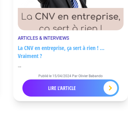
ARTICLES & INTERVIEWS
La CNV en entreprise, ça sert à rien ! …
Vraiment ?
...
Publié le
15/04/2024
Par Olivier Babando
LIRE L'ARTICLE