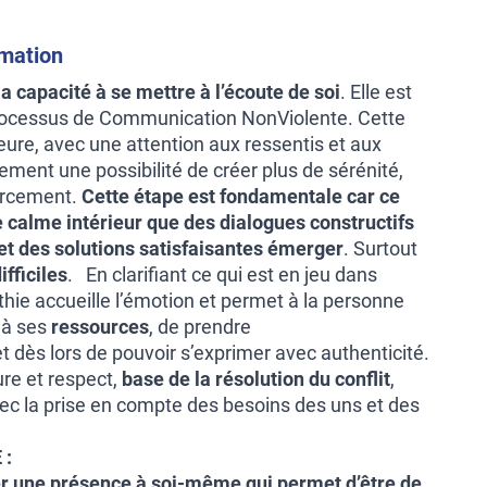
rmation
a capacité à se mettre à l’écoute de soi
. Elle est
ocessus de Communication NonViolente. Cette
eure, avec une attention aux ressentis et aux
ement une possibilité de créer plus de sérénité,
urcement.
Cette étape est fondamentale car ce
ce calme intérieur que des dialogues constructifs
t des solutions satisfaisantes émerger
. Surtout
ifficiles
. En clarifiant ce qui est en jeu dans
athie accueille l’émotion et permet à la personne
 à ses
ressources
, de prendre
t dès lors de pouvoir s’exprimer avec authenticité.
re et respect,
base de la résolution du conflit
,
vec la prise en compte des besoins des uns et des
 :
er une présence à soi-même qui permet d’être de