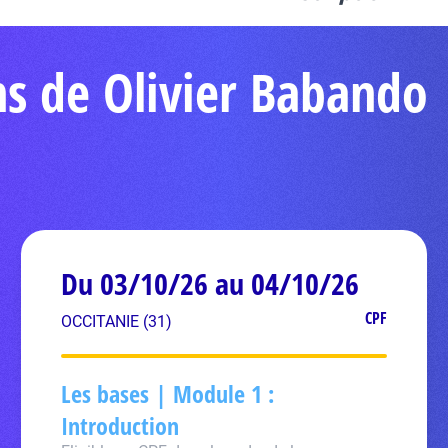
ns de Olivier Babando
Du 03/10/26 au 04/10/26
CPF
OCCITANIE (31)
Les bases | Module 1 :
Introduction