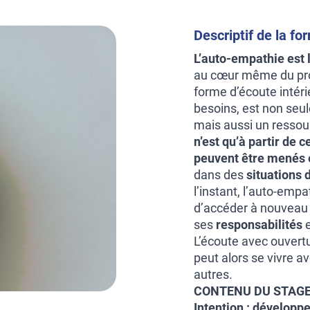
Descriptif de la fo
L’auto-empathie est l
au cœur même du pr
forme d’écoute intéri
besoins, est non seul
mais aussi un resso
n’est qu’à partir de 
peuvent être menés e
dans des
situations d
l’instant, l’auto-emp
d’accéder à nouveau
ses
responsabilités
e
L’écoute avec ouvertu
peut alors se vivre a
autres.
CONTENU DU STAGE
Intention : développ