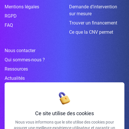
Mentions légales
Demande d’intervention
sur mesure
RGPD
Trouver un financement
FAQ
Ce que la CNV permet
Nous contacter
Qui sommes-nous ?
Ressources
Actualités
Inscrivez-vous à la newsletter
Ce site utilise des cookies
Nous vous informons que le site utilise des cookies pour
assurer une meilleure expérience utilisateur et garantir un