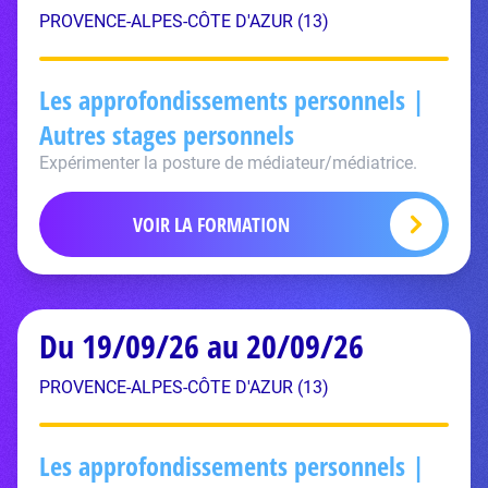
PROVENCE-ALPES-CÔTE D'AZUR (13)
Les approfondissements personnels |
Autres stages personnels
Expérimenter la posture de médiateur/médiatrice.
VOIR LA FORMATION
Du 19/09/26 au 20/09/26
PROVENCE-ALPES-CÔTE D'AZUR (13)
Les approfondissements personnels |