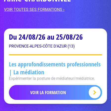
VOIR TOUTES SES FORMATIONS ›
Du 24/08/26 au 25/08/26
PROVENCE-ALPES-CÔTE D'AZUR (13)
Les approfondissements professionnels
| La médiation
Expérimenter la posture de médiateur/médiatrice.
VOIR LA FORMATION