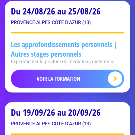
Du 24/08/26 au 25/08/26
PROVENCE-ALPES-CÔTE D'AZUR (13)
Les approfondissements personnels |
Autres stages personnels
Expérimenter la posture de médiateur/médiatrice.
VOIR LA FORMATION
Du 19/09/26 au 20/09/26
PROVENCE-ALPES-CÔTE D'AZUR (13)