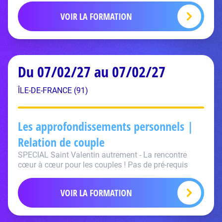
VOIR LA FORMATION
Du 07/02/27 au 07/02/27
ÎLE-DE-FRANCE (91)
Les approfondissements personnels |
Relation de couple
SPECIAL Saint Valentin autrement - La rencontre
cœur à cœur pour les couples ! Pas de pré-requis
VOIR LA FORMATION