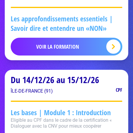
Les approfondissements essentiels |
Savoir dire et entendre un «NON»
VOIR LA FORMATION
Du 14/12/26 au 15/12/26
CPF
ÎLE-DE-FRANCE (91)
Les bases | Module 1 : Introduction
Eligible au CPF dans le cadre de la certification «
Dialoguer avec la CNV pour mieux coopérer