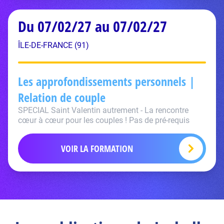
Du 07/02/27 au 07/02/27
ÎLE-DE-FRANCE (91)
Les approfondissements personnels |
Relation de couple
SPECIAL Saint Valentin autrement - La rencontre
cœur à cœur pour les couples ! Pas de pré-requis
VOIR LA FORMATION