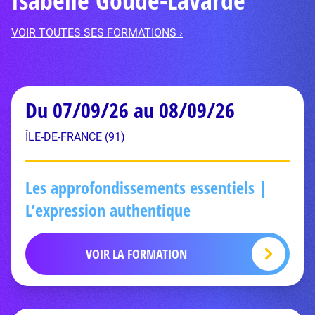
Isabelle Goudé-Lavarde
VOIR TOUTES SES FORMATIONS ›
Du 07/09/26 au 08/09/26
ÎLE-DE-FRANCE (91)
Les approfondissements essentiels |
L’expression authentique
VOIR LA FORMATION