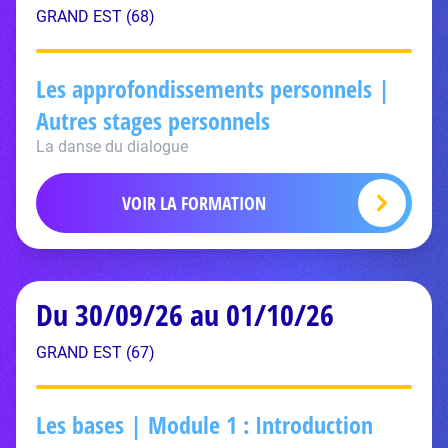
GRAND EST (68)
Les approfondissements personnels |
Autres stages personnels
La danse du dialogue
VOIR LA FORMATION
Du 30/09/26 au 01/10/26
GRAND EST (67)
Les bases | Module 1 : Introduction