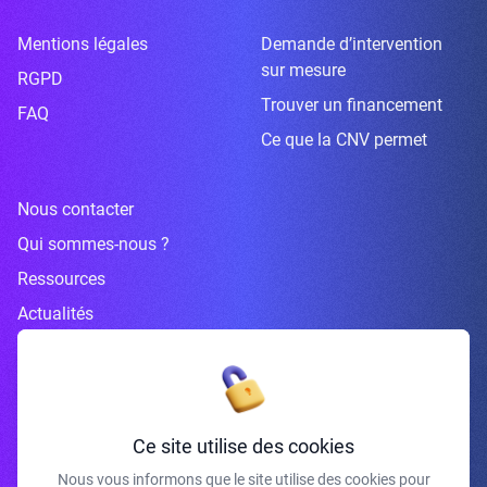
Mentions légales
Demande d’intervention
sur mesure
RGPD
Trouver un financement
FAQ
Ce que la CNV permet
Nous contacter
Qui sommes-nous ?
Ressources
Actualités
Inscrivez-vous à la newsletter
Ce site utilise des cookies
Nous vous informons que le site utilise des cookies pour