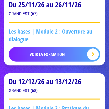
Du 25/11/26 au 26/11/26
GRAND EST (67)
Les bases | Module 2 : Ouverture au
dialogue
VOIR LA FORMATION
Du 12/12/26 au 13/12/26
GRAND EST (68)
Les bases | Module 3 : Pratique du