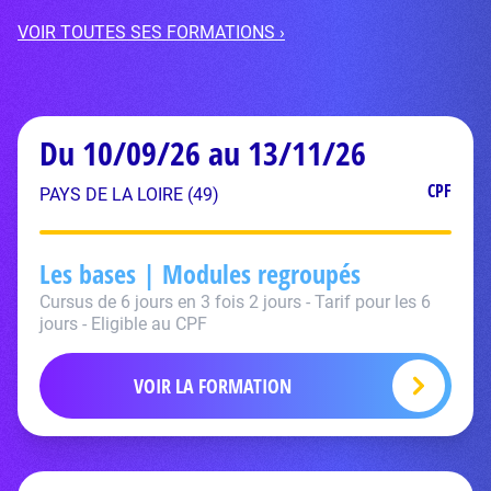
VOIR TOUTES SES FORMATIONS ›
Du 10/09/26 au 13/11/26
CPF
PAYS DE LA LOIRE (49)
Les bases | Modules regroupés
Cursus de 6 jours en 3 fois 2 jours - Tarif pour les 6
jours - Eligible au CPF
VOIR LA FORMATION