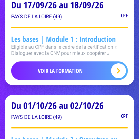
Du 17/09/26 au 18/09/26
CPF
PAYS DE LA LOIRE (49)
Les bases | Module 1 : Introduction
Eligible au CPF dans le cadre de la certification «
Dialoguer avec la CNV pour mieux coopérer »
VOIR LA FORMATION
Du 01/10/26 au 02/10/26
CPF
PAYS DE LA LOIRE (49)