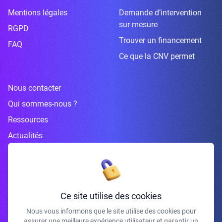
Mentions légales
Demande d’intervention
sur mesure
RGPD
Trouver un financement
FAQ
Ce que la CNV permet
Nous contacter
Qui sommes-nous ?
Ressources
Actualités
Inscrivez-vous à la newsletter
Ce site utilise des cookies
Nous vous informons que le site utilise des cookies pour
assurer une meilleure expérience utilisateur et garantir un