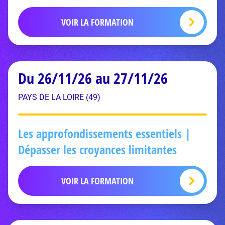
VOIR LA FORMATION
Du 26/11/26 au 27/11/26
PAYS DE LA LOIRE (49)
Les approfondissements essentiels |
Dépasser les croyances limitantes
VOIR LA FORMATION