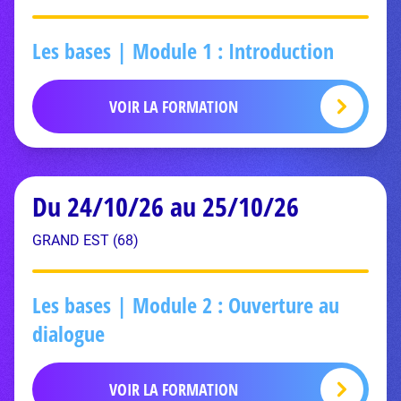
Les bases | Module 1 : Introduction
VOIR LA FORMATION
Du 24/10/26 au 25/10/26
GRAND EST (68)
Les bases | Module 2 : Ouverture au
dialogue
VOIR LA FORMATION