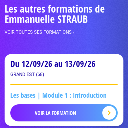
Les autres formations de
Emmanuelle STRAUB
VOIR TOUTES SES FORMATIONS ›
Du 12/09/26 au 13/09/26
GRAND EST (68)
Les bases | Module 1 : Introduction
VOIR LA FORMATION