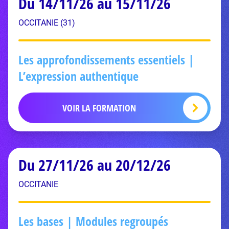
Du 14/11/26 au 15/11/26
OCCITANIE (31)
Les approfondissements essentiels |
L’expression authentique
VOIR LA FORMATION
Du 27/11/26 au 20/12/26
OCCITANIE
Les bases | Modules regroupés