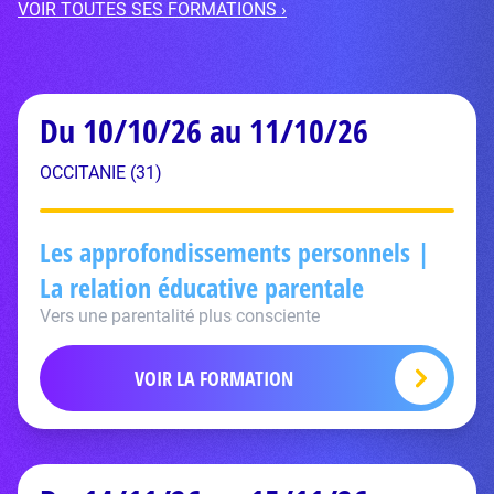
VOIR TOUTES SES FORMATIONS ›
Du 10/10/26 au 11/10/26
OCCITANIE (31)
Les approfondissements personnels |
La relation éducative parentale
Vers une parentalité plus consciente
VOIR LA FORMATION