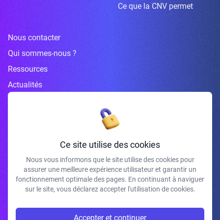
Ce que la CNV permet
Nous contacter
Qui sommes-nous ?
Ressources
Actualités
Inscrivez-vous à la newsletter
Ce site utilise des cookies
Nous vous informons que le site utilise des cookies pour
assurer une meilleure expérience utilisateur et garantir un
J'accepte de recevoir vos e-mails et confirme avoir pris connaissance de
fonctionnement optimale des pages. En continuant à naviguer
votre politique de confidentialité et mentions légales.
sur le site, vous déclarez accepter l'utilisation de cookies.
S'INSCRIRE
Accepter et continuer