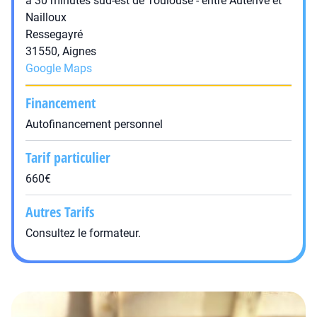
à 30 minutes sud-est de Toulouse - entre Auterive et
Nailloux
Ressegayré
31550, Aignes
Google Maps
Financement
Autofinancement personnel
Tarif particulier
660€
Autres Tarifs
Consultez le formateur.