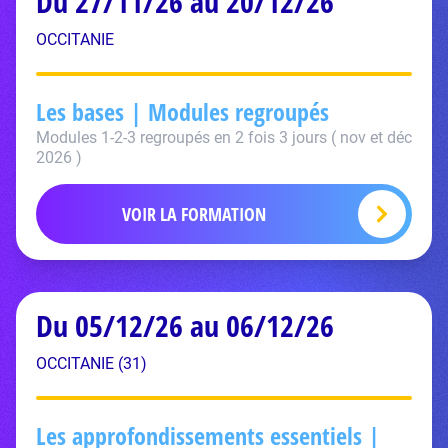
Du 27/11/26 au 20/12/26
OCCITANIE
Les bases | Modules regroupés
Modules 1-2-3 regroupés en 2 fois 3 jours ( nov et déc
2026 )
VOIR LA FORMATION
Du 05/12/26 au 06/12/26
OCCITANIE (31)
Les approfondissements essentiels |