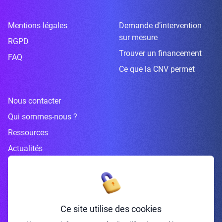
Mentions légales
Demande d’intervention
sur mesure
RGPD
Trouver un financement
FAQ
Ce que la CNV permet
Nous contacter
Qui sommes-nous ?
Ressources
Actualités
Inscrivez-vous à la newsletter
Ce site utilise des cookies