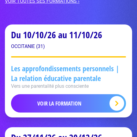
VOIR TOUTES SES FORMATIONS ›
Du 10/10/26 au 11/10/26
OCCITANIE (31)
Les approfondissements personnels |
La relation éducative parentale
Vers une parentalité plus consciente
VOIR LA FORMATION