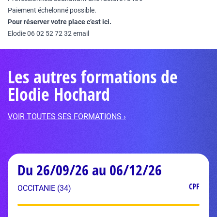
Paiement échelonné possible.
Pour réserver votre place c’est ici.
Elodie 06 02 52 72 32
email
Les autres formations de
Elodie Hochard
VOIR TOUTES SES FORMATIONS ›
Du 26/09/26 au 06/12/26
CPF
OCCITANIE (34)