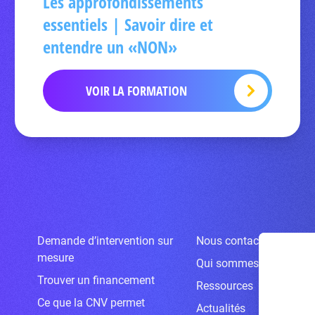
Les approfondissements
essentiels | Savoir dire et
entendre un «NON»
VOIR LA FORMATION
Demande d’intervention sur
Nous contacter
mesure
Qui sommes-nous ?
Trouver un financement
Ressources
Ce que la CNV permet
Actualités