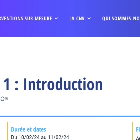
RVENTIONS SUR MESURE
LA CNV
QUI SOMMES-NO
1 : Introduction
VC
®
Durée et dates
F
Du 10/02/24 au 11/02/24
A