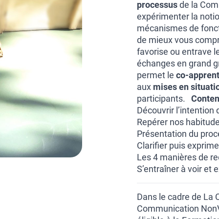
processus
de la Comm
expérimenter la noti
mécanismes de fonct
de mieux vous compren
favorise ou entrave l
échanges en grand gr
permet le
co-appren
aux
mises en situati
participants.
Conten
Découvrir l’intention
Repérer nos habitudes
Présentation du proc
Clarifier puis exprim
Les 4 manières de r
S’entraîner à voir et
Dans le cadre de La
Communication NonVio