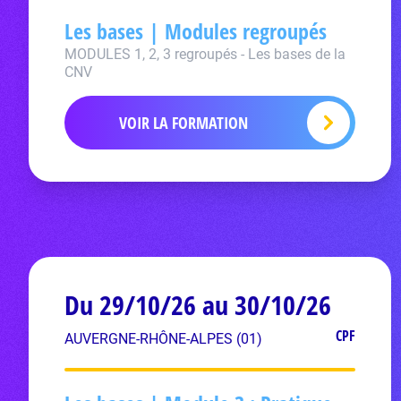
Les bases | Modules regroupés
MODULES 1, 2, 3 regroupés - Les bases de la
CNV
VOIR LA FORMATION
Du 29/10/26 au 30/10/26
CPF
AUVERGNE-RHÔNE-ALPES (01)