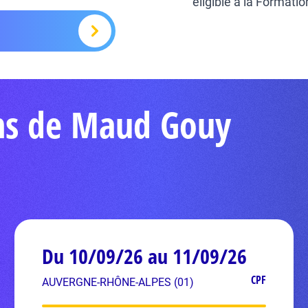
éligible à la Formati
ons de Maud Gouy
Du 10/09/26 au 11/09/26
CPF
AUVERGNE-RHÔNE-ALPES (01)