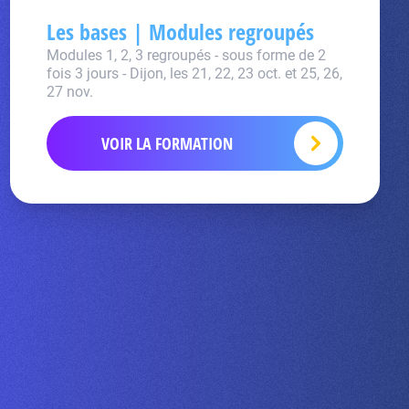
Les bases | Modules regroupés
Modules 1, 2, 3 regroupés - sous forme de 2
fois 3 jours - Dijon, les 21, 22, 23 oct. et 25, 26,
27 nov.
VOIR LA FORMATION