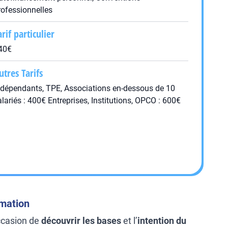
rofessionnelles
arif particulier
40€
utres Tarifs
ndépendants, TPE, Associations en-dessous de 10
alariés : 400€ Entreprises, Institutions, OPCO : 600€
rmation
ccasion de
découvrir les bases
et l’
intention du