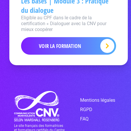
Les bases | Module 3 : Pratique
du dialogue
Eligible au CPF dans le cadre de la
certification « Dialoguer avec la CNV pour
mieux coopérer
VOIR LA FORMATION
Mentions légales
RGPD
FAQ
Le site français des formatrices
et formateurs certifiés du Centre