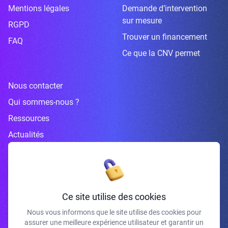
Mentions légales
Demande d’intervention
sur mesure
RGPD
Trouver un financement
FAQ
Ce que la CNV permet
Nous contacter
Qui sommes-nous ?
Ressources
Actualités
Inscrivez-vous à la newsletter
Ce site utilise des cookies
Nous vous informons que le site utilise des cookies pour
assurer une meilleure expérience utilisateur et garantir un