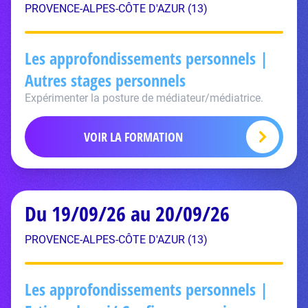
PROVENCE-ALPES-CÔTE D'AZUR (13)
Les approfondissements personnels |
Autres stages personnels
Expérimenter la posture de médiateur/médiatrice.
VOIR LA FORMATION
Du 19/09/26 au 20/09/26
PROVENCE-ALPES-CÔTE D'AZUR (13)
Les approfondissements personnels |