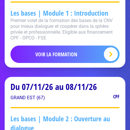
Les bases | Module 1 : Introduction
Premier volet de la formation des bases de la CNV
pour mieux dialoguer et coopérer dans la sphère
privée et professionnelle. Eligible aux financement
CPF - OPCO - FSE
VOIR LA FORMATION
Du 07/11/26 au 08/11/26
CPF
GRAND EST (67)
Les bases | Module 2 : Ouverture au
dialogue