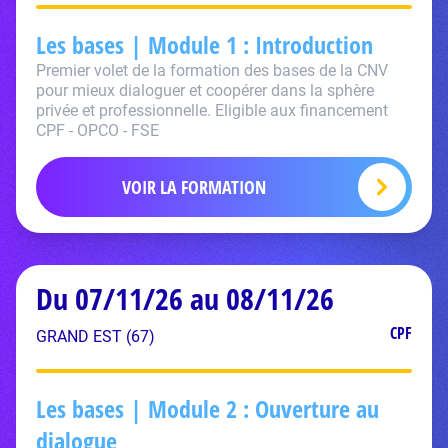
Les bases | Module 1 : Introduction
Premier volet de la formation des bases de la CNV
pour mieux dialoguer et coopérer dans la sphère
privée et professionnelle. Eligible aux financement
CPF - OPCO - FSE
VOIR LA FORMATION
Du 07/11/26 au 08/11/26
CPF
GRAND EST (67)
Les bases | Module 2 : Ouverture au
dialogue