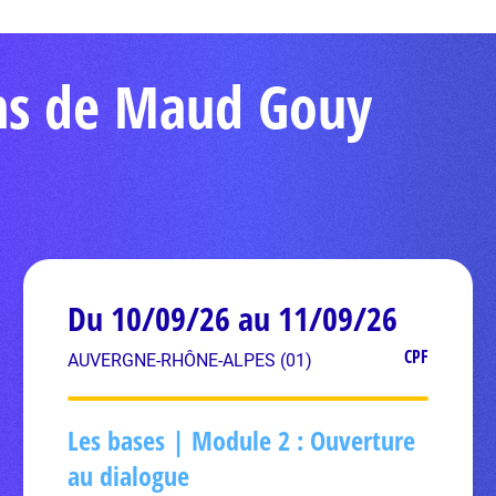
ons de Maud Gouy
Du 10/09/26 au 11/09/26
CPF
AUVERGNE-RHÔNE-ALPES (01)
Les bases | Module 2 : Ouverture
au dialogue