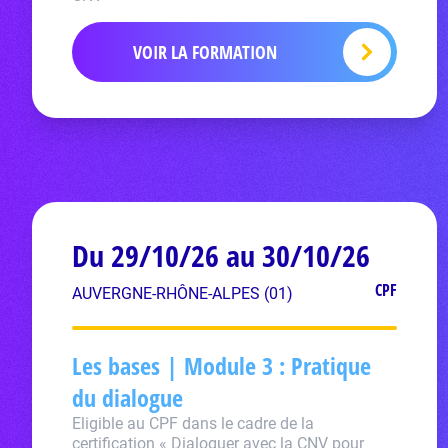
VOIR LA FORMATION
Du 29/10/26 au 30/10/26
CPF
AUVERGNE-RHÔNE-ALPES (01)
Les bases | Module 3 : Pratique
du dialogue
Eligible au CPF dans le cadre de la
certification « Dialoguer avec la CNV pour