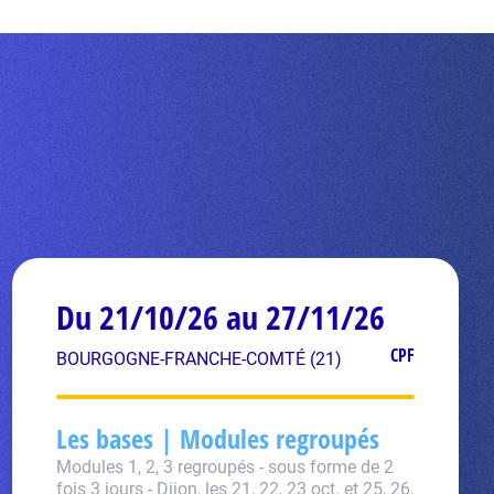
Du 21/10/26 au 27/11/26
CPF
BOURGOGNE-FRANCHE-COMTÉ (21)
Les bases | Modules regroupés
Modules 1, 2, 3 regroupés - sous forme de 2
fois 3 jours - Dijon, les 21, 22, 23 oct. et 25, 26,