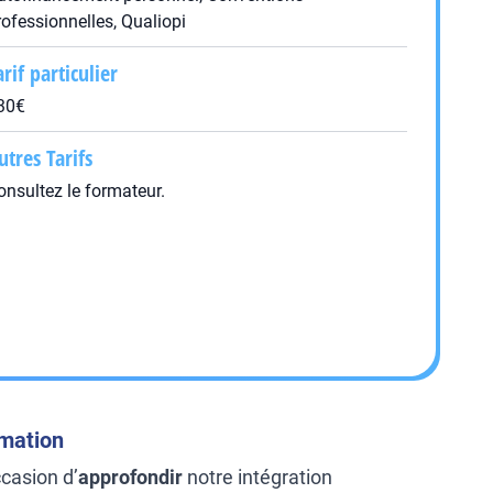
rofessionnelles, Qualiopi
arif particulier
30€
utres Tarifs
onsultez le formateur.
rmation
ccasion d’
approfondir
notre intégration