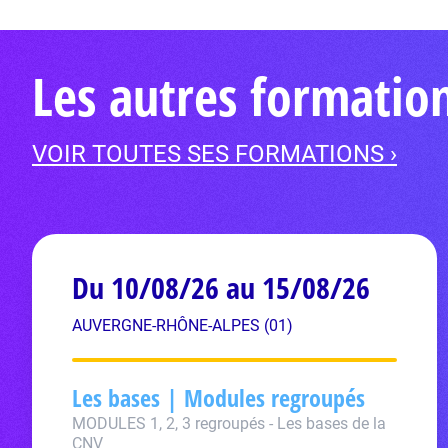
Les autres formati
VOIR TOUTES SES FORMATIONS ›
Du 10/08/26 au 15/08/26
AUVERGNE-RHÔNE-ALPES (01)
Les bases | Modules regroupés
MODULES 1, 2, 3 regroupés - Les bases de la
CNV