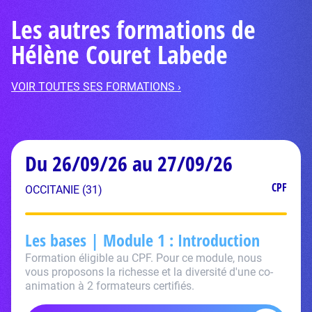
Les autres formations de
Hélène Couret Labede
VOIR TOUTES SES FORMATIONS ›
Du 26/09/26 au 27/09/26
CPF
OCCITANIE (31)
Les bases | Module 1 : Introduction
Formation éligible au CPF. Pour ce module, nous
vous proposons la richesse et la diversité d'une co-
animation à 2 formateurs certifiés.