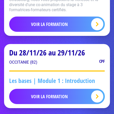
diversité d'une co-animation du stage à 3
formatrices-formateurs certifiés.
VOIR LA FORMATION
Du 28/11/26 au 29/11/26
CPF
OCCITANIE (82)
Les bases | Module 1 : Introduction
VOIR LA FORMATION