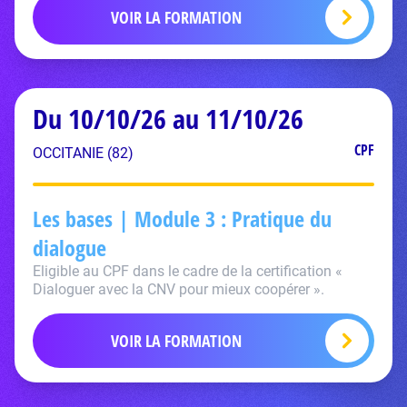
VOIR LA FORMATION
Du 10/10/26 au 11/10/26
CPF
OCCITANIE (82)
Les bases | Module 3 : Pratique du
dialogue
Eligible au CPF dans le cadre de la certification «
Dialoguer avec la CNV pour mieux coopérer ».
VOIR LA FORMATION