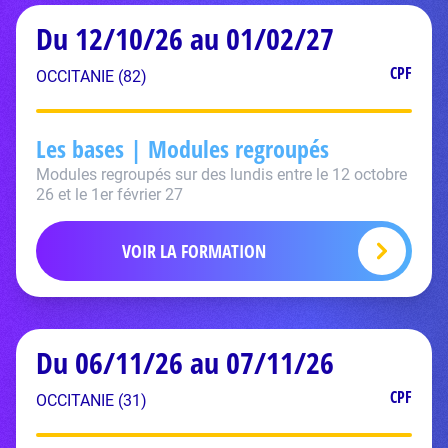
Du 12/10/26 au 01/02/27
CPF
OCCITANIE (82)
Les bases | Modules regroupés
Modules regroupés sur des lundis entre le 12 octobre
26 et le 1er février 27
VOIR LA FORMATION
Du 06/11/26 au 07/11/26
CPF
OCCITANIE (31)