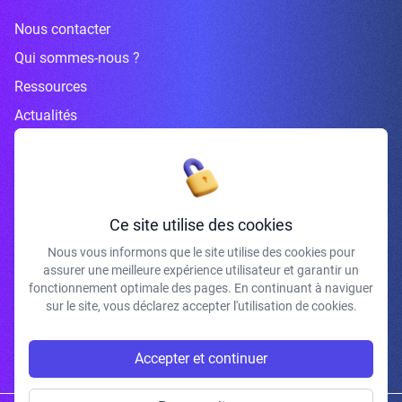
Nous contacter
Qui sommes-nous ?
Ressources
Actualités
Inscrivez-vous à la newsletter
Ce site utilise des cookies
Nous vous informons que le site utilise des cookies pour
assurer une meilleure expérience utilisateur et garantir un
J'accepte de recevoir vos e-mails et confirme avoir pris connaissance de
fonctionnement optimale des pages. En continuant à naviguer
votre politique de confidentialité et mentions légales.
sur le site, vous déclarez accepter l'utilisation de cookies.
S'INSCRIRE
Accepter et continuer