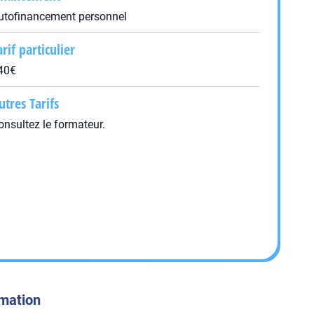
utofinancement personnel
arif particulier
40€
utres Tarifs
onsultez le formateur.
rmation