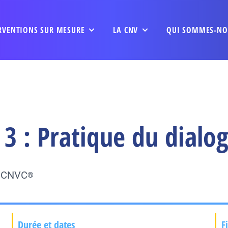
RVENTIONS SUR MESURE
LA CNV
QUI SOMMES-NO
3 : Pratique du dialo
u CNVC
®
Durée et dates
F