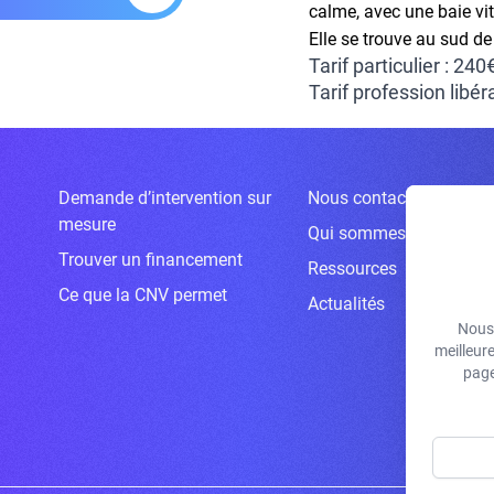
calme, avec une baie vit
Elle se trouve au sud de
Tarif particulier : 240
Tarif profession libér
Demande d’intervention sur
Nous contacter
mesure
Qui sommes-nous ?
Trouver un financement
Ressources
Ce que la CNV permet
Actualités
Nous 
meilleur
page