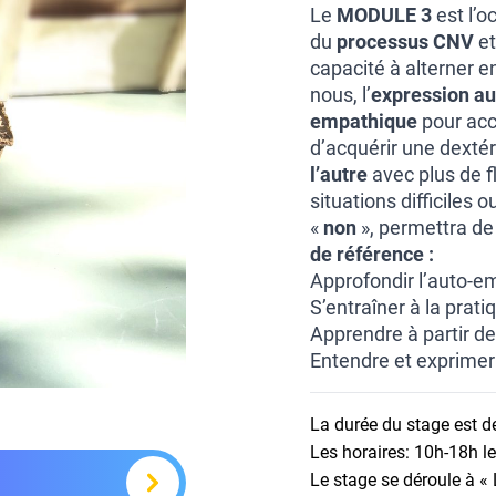
Le
MODULE 3
est l’o
du
processus CNV
et
capacité à alterner en
nous, l’
expression au
empathique
pour accu
d’acquérir une dextér
l’autre
avec plus de fl
situations difficiles
«
non
», permettra de
de référence :
Approfondir l’auto-e
S’entraîner à la prat
Apprendre à partir de
Entendre et exprimer
La durée du stage est de
Les horaires:
10h-18h l
Le stage se déroule à « 