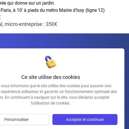
rée qui donne sur un jardin.
 Paris, à 10′ à pieds du métro Mairie d’Issy (ligne 12)
€
al, micro-entreprise : 350€
Inscrivez-vous à la newsletter
Ce site utilise des cookies
vous informons que le site utilise des cookies pour assurer une
J'accepte de recevoir vos e-mails et confirme avoir pris
e expérience utilisateur et garantir un fonctionnement optimale des
connaissance de votre politique de confidentialité et
s. En continuant à naviguer sur le site, vous déclarez accepter
mentions légales.
l'utilisation de cookies.
S'INSCRIRE
Personnaliser
Accepter et continuer