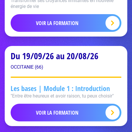
Transformer ses croyances limitantes en nouvelle
énergie de vie
VOIR LA FORMATION
Du 19/09/26 au 20/08/26
OCCITANIE (66)
Les bases | Module 1 : Introduction
"Entre être heureux et avoir raison, tu peux choisir"
VOIR LA FORMATION