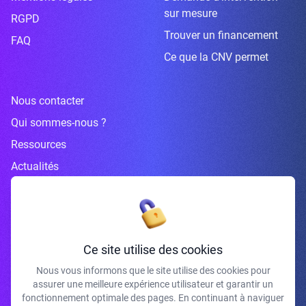
sur mesure
RGPD
Trouver un financement
FAQ
Ce que la CNV permet
Nous contacter
Qui sommes-nous ?
Ressources
Actualités
Inscrivez-vous à la newsletter
Ce site utilise des cookies
Nous vous informons que le site utilise des cookies pour
assurer une meilleure expérience utilisateur et garantir un
J'accepte de recevoir vos e-mails et confirme avoir pris connaissance de
fonctionnement optimale des pages. En continuant à naviguer