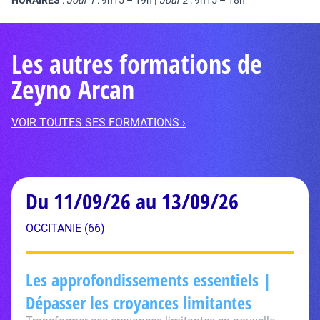
HORAIRES
:
Jour 1
: 9h15 – 19h
|
Jour 2
: 9h15 – 18h
Les autres formations de
Zeyno Arcan
VOIR TOUTES SES FORMATIONS ›
Du 11/09/26 au 13/09/26
OCCITANIE (66)
Les approfondissements essentiels |
Dépasser les croyances limitantes