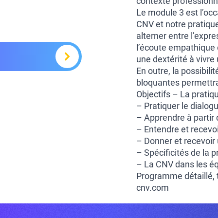
contexte professionn
Le module 3 est l’occ
CNV et notre pratiqu
alterner entre l’expr
l’écoute empathique 
une dextérité à vivre
En outre, la possibilit
bloquantes permettra 
Objectifs – La pratiqu
– Pratiquer le dialog
– Apprendre à partir
– Entendre et recevoi
– Donner et recevoir
– Spécificités de la 
– La CNV dans les équi
Programme détaillé, t
cnv.com