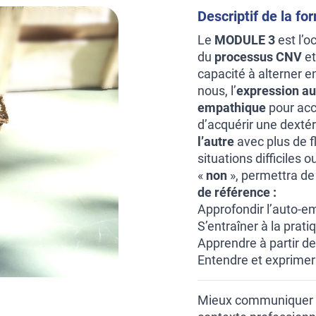
Descriptif de la fo
Le
MODULE 3
est l’o
du
processus CNV
et
capacité à alterner en
nous, l’
expression au
empathique
pour accu
d’acquérir une dextér
l’autre
avec plus de fl
situations difficiles
«
non
», permettra de
de référence :
Approfondir l’auto-e
S’entraîner à la prat
Apprendre à partir de
Entendre et exprimer
Mieux communiquer p