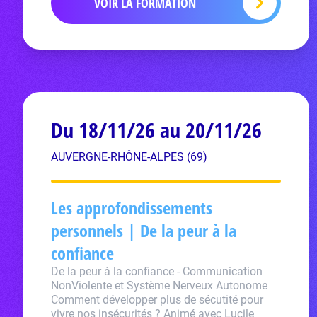
VOIR LA FORMATION
Du 18/11/26 au 20/11/26
AUVERGNE-RHÔNE-ALPES (69)
Les approfondissements
personnels | De la peur à la
confiance
De la peur à la confiance - Communication
NonViolente et Système Nerveux Autonome
Comment développer plus de sécutité pour
vivre nos insécurités ? Animé avec Lucile