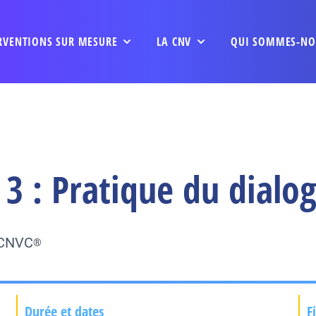
RVENTIONS SUR MESURE
LA CNV
QUI SOMMES-NO
3 : Pratique du dialo
u CNVC
®
Durée et dates
F