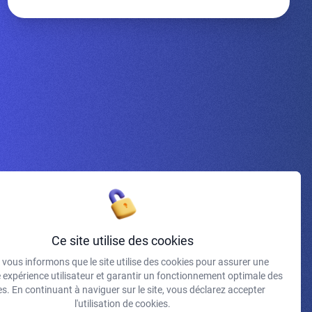
Inscrivez-vous à la newsletter
Ce site utilise des cookies
vous informons que le site utilise des cookies pour assurer une
J'accepte de recevoir vos e-mails et confirme avoir pris
e expérience utilisateur et garantir un fonctionnement optimale des
connaissance de votre politique de confidentialité et
s. En continuant à naviguer sur le site, vous déclarez accepter
mentions légales.
l'utilisation de cookies.