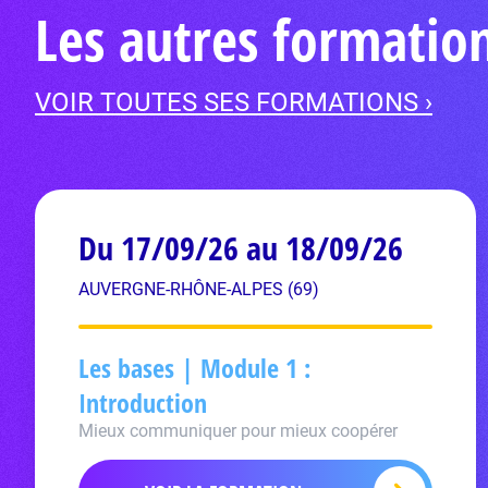
Les autres formati
VOIR TOUTES SES FORMATIONS ›
Du 17/09/26 au 18/09/26
AUVERGNE-RHÔNE-ALPES (69)
Les bases | Module 1 :
Introduction
Mieux communiquer pour mieux coopérer