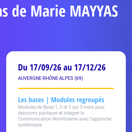
ons de Marie MAYYAS
Du 17/09/26 au 17/12/26
AUVERGNE-RHÔNE-ALPES (69)
Les bases | Modules regroupés
Modules de Base 1, 2 et 3 sur 3 mois pour
découvrir, partiquer et intégrer la
Communication NonViolente avec l'approche
systémique