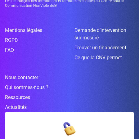
Le site français des formatrices et formateurs certifiés du Centre pour la
Communication NonViolente®
Mentions légales
Demande d’intervention
sur mesure
RGPD
Trouver un financement
FAQ
Ce que la CNV permet
Nous contacter
Qui sommes-nous ?
Ressources
Actualités
Inscrivez-vous à la newsletter