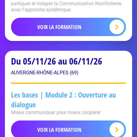
partiquer et intégrer la Communication NonViolente
avec l'approche systémique
VOIR LA FORMATION
Du 05/11/26 au 06/11/26
AUVERGNE-RHÔNE-ALPES (69)
Les bases | Module 2 : Ouverture au
dialogue
Mieux communiquer pour mieux coopérer
VOIR LA FORMATION