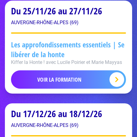
Du 25/11/26 au 27/11/26
AUVERGNE-RHÔNE-ALPES (69)
Les approfondissements essentiels | Se
libérer de la honte
Kiffer la Honte ! avec Lucile Poirier et Marie Mayyas
VOIR LA FORMATION
Du 17/12/26 au 18/12/26
AUVERGNE-RHÔNE-ALPES (69)