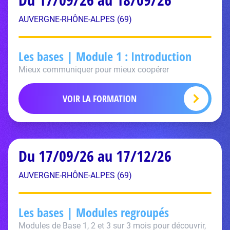
AUVERGNE-RHÔNE-ALPES (69)
Les bases | Module 1 : Introduction
Mieux communiquer pour mieux coopérer
VOIR LA FORMATION
Du 17/09/26 au 17/12/26
AUVERGNE-RHÔNE-ALPES (69)
Les bases | Modules regroupés
Modules de Base 1, 2 et 3 sur 3 mois pour découvrir,