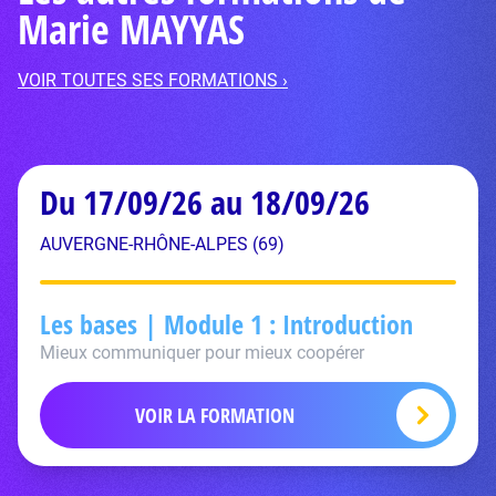
Marie MAYYAS
VOIR TOUTES SES FORMATIONS ›
Du 17/09/26 au 18/09/26
AUVERGNE-RHÔNE-ALPES (69)
Les bases | Module 1 : Introduction
Mieux communiquer pour mieux coopérer
VOIR LA FORMATION