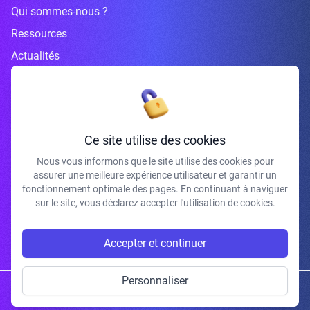
Qui sommes-nous ?
Ressources
Actualités
Inscrivez-vous à la newsletter
Ce site utilise des cookies
Nous vous informons que le site utilise des cookies pour
assurer une meilleure expérience utilisateur et garantir un
J'accepte de recevoir vos e-mails et confirme avoir pris connaissance de
fonctionnement optimale des pages. En continuant à naviguer
votre politique de confidentialité et mentions légales.
sur le site, vous déclarez accepter l'utilisation de cookies.
S'INSCRIRE
Accepter et continuer
Personnaliser
Copyright © 2026 | Gum Studio. Tous droits réservés.