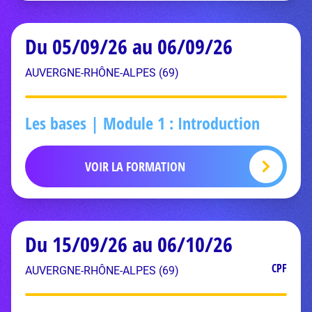
Du 05/09/26 au 06/09/26
AUVERGNE-RHÔNE-ALPES (69)
Les bases | Module 1 : Introduction
VOIR LA FORMATION
Du 15/09/26 au 06/10/26
CPF
AUVERGNE-RHÔNE-ALPES (69)