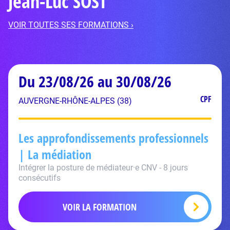
Jean-Luc SOST
VOIR TOUTES SES FORMATIONS ›
Du 23/08/26 au 30/08/26
CPF
AUVERGNE-RHÔNE-ALPES (38)
Les approfondissements professionnels
| La médiation
Intégrer la posture de médiateur·e CNV - 8 jours
consécutifs
VOIR LA FORMATION