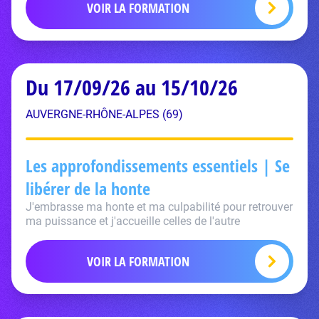
VOIR LA FORMATION
Du 17/09/26 au 15/10/26
AUVERGNE-RHÔNE-ALPES (69)
Les approfondissements essentiels | Se
libérer de la honte
J'embrasse ma honte et ma culpabilité pour retrouver
ma puissance et j'accueille celles de l'autre
VOIR LA FORMATION