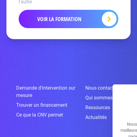
l'autre
VOIR LA FORMATION
Demande d’intervention sur
Nous contacter
mesure
Qui sommes-nous ?
Trouver un financement
Ressources
Ce que la CNV permet
Actualités
Nous 
meilleur
page