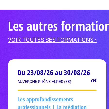
Les autres formatio
VOIR TOUTES SES FORMATIONS ›
Du 23/08/26 au 30/08/26
CPF
AUVERGNE-RHÔNE-ALPES (38)
Les approfondissements
professionnels | La médiation