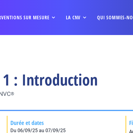
RVENTIONS SUR MESURE
LA CNV
QUI SOMMES-NO
1 : Introduction
CNVC
®
Durée et dates
F
Du 06/09/25 au 07/09/25
A