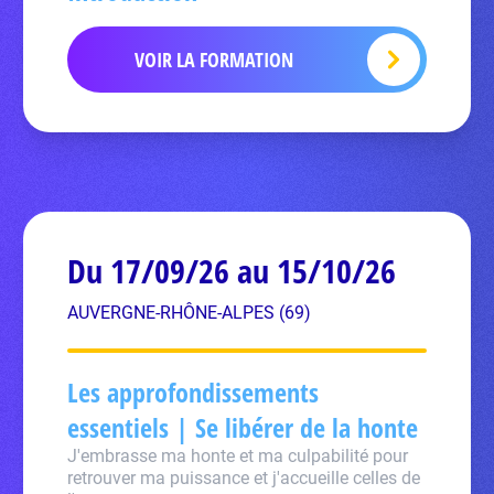
VOIR LA FORMATION
Du 17/09/26 au 15/10/26
AUVERGNE-RHÔNE-ALPES (69)
Les approfondissements
essentiels | Se libérer de la honte
J'embrasse ma honte et ma culpabilité pour
retrouver ma puissance et j'accueille celles de