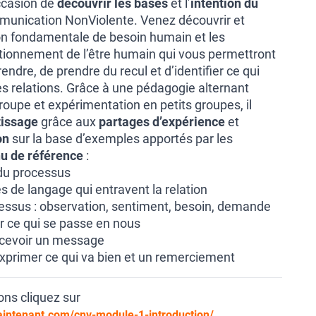
ccasion de
découvrir les bases
et l’
intention du
unication NonViolente. Venez découvrir et
on fondamentale de besoin humain et les
ionnement de l’être humain qui vous permettront
dre, de prendre du recul et d’identifier ce qui
es relations. Grâce à une pédagogie alternant
oupe et expérimentation en petits groupes, il
tissage
grâce aux
partages d’expérience
et
on
sur la base d’exemples apportés par les
u de référence
:
 du processus
 de langage qui entravent la relation
essus : observation, sentiment, besoin, demande
er ce qui se passe en nous
ecevoir un message
 exprimer ce qui va bien et un remerciement
ons cliquez sur
aintenant.com/cnv-module-1-introduction/