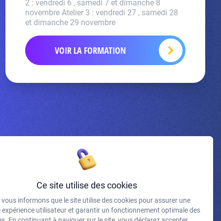
2 : vendredi 6 , samedi 7 et dimanche 8
novembre Atelier 3 : vendredi 27 , samedi 28
et dimanche 29 novembre
VOIR LA FORMATION
Inscrivez-vous à la newsletter
Ce site utilise des cookies
vous informons que le site utilise des cookies pour assurer une
J'accepte de recevoir vos e-mails et confirme avoir pris
e expérience utilisateur et garantir un fonctionnement optimale des
connaissance de votre politique de confidentialité et
s. En continuant à naviguer sur le site, vous déclarez accepter
mentions légales.