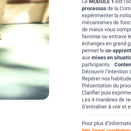
Le
MODULE 1
est l’o
processus
de la Comm
expérimenter la noti
mécanismes de fonct
de mieux vous compren
favorise ou entrave l
échanges en grand gr
permet le
co-appren
aux
mises en situati
participants.
Conten
Découvrir l’intention
Repérer nos habitudes
Présentation du proc
Clarifier puis exprim
Les 4 manières de r
S’entraîner à voir et
Pour plus d’informati
http://www.apartirdem