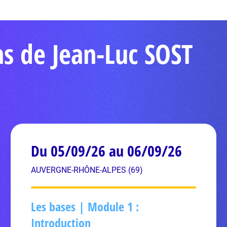
ns de Jean-Luc SOST
Du 05/09/26 au 06/09/26
AUVERGNE-RHÔNE-ALPES (69)
Les bases | Module 1 :
Introduction