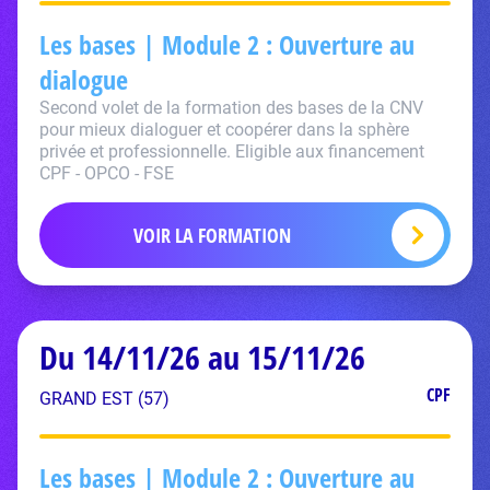
Les bases | Module 2 : Ouverture au
dialogue
Second volet de la formation des bases de la CNV
pour mieux dialoguer et coopérer dans la sphère
privée et professionnelle. Eligible aux financement
CPF - OPCO - FSE
VOIR LA FORMATION
Du 14/11/26 au 15/11/26
CPF
GRAND EST (57)
Les bases | Module 2 : Ouverture au