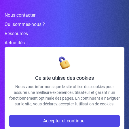
Nous contacter
Qui sommes-nous ?
Ressources
Actualités
Inscrivez-vous à la newsletter
Ce site utilise des cookies
Nous vous informons que le site utilise des cookies pour
assurer une meilleure expérience utilisateur et garantir un
J'accepte de recevoir vos e-mails et confirme avoir pris connaissance de
fonctionnement optimale des pages. En continuant à naviguer
votre politique de confidentialité et mentions légales.
sur le site, vous déclarez accepter l'utilisation de cookies.
S'INSCRIRE
Accepter et continuer