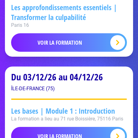
Les approfondissements essentiels |
Transformer la culpabilité
Paris 16
VOIR LA FORMATION
Du 03/12/26 au 04/12/26
ÎLE-DE-FRANCE (75)
Les bases | Module 1 : Introduction
La formation a lieu au 71 rue Boissière, 75116 Paris
VOIR LA FORMATION