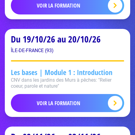
VOIR LA FORMATION
Du 19/10/26 au 20/10/26
ÎLE-DE-FRANCE (93)
Les bases | Module 1 : Introduction
CNV dans les jardins des Murs à pêches: "Relier
coeur, parole et nature"
VOIR LA FORMATION