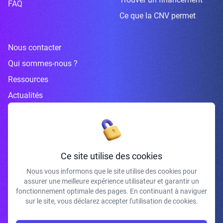
FAQ
Ce que la CNV permet
Nous contacter
Qui sommes-nous ?
Ressources
Actualités
Inscrivez-vous à la newsletter
Ce site utilise des cookies
Nous vous informons que le site utilise des cookies pour
assurer une meilleure expérience utilisateur et garantir un
J'accepte de recevoir vos e-mails et confirme avoir pris connaissance de
fonctionnement optimale des pages. En continuant à naviguer
votre politique de confidentialité et mentions légales.
sur le site, vous déclarez accepter l'utilisation de cookies.