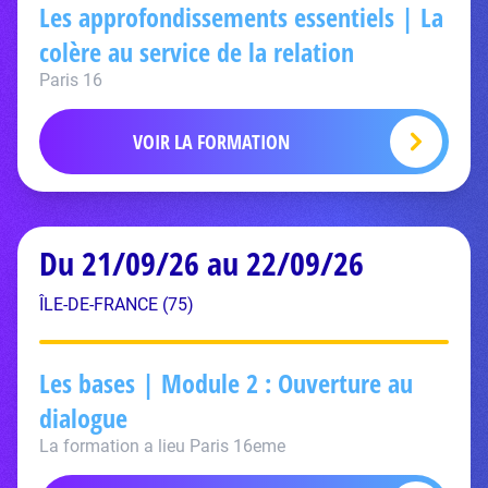
Les approfondissements essentiels | La
colère au service de la relation
Paris 16
VOIR LA FORMATION
Du 21/09/26 au 22/09/26
ÎLE-DE-FRANCE (75)
Les bases | Module 2 : Ouverture au
dialogue
La formation a lieu Paris 16eme