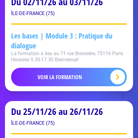
Du 02/11/26 au 03/11/26
ÎLE-DE-FRANCE (75)
Les bases | Module 3 : Pratique du
dialogue
La formation a lieu au 71 rue Boissière, 75116 Paris
Horaires 9.30-17.30 Bienvenue!
VOIR LA FORMATION
Du 25/11/26 au 26/11/26
ÎLE-DE-FRANCE (75)