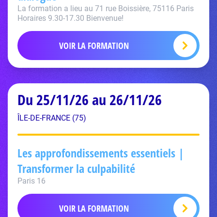
La formation a lieu au 71 rue Boissière, 75116 Paris
Horaires 9.30-17.30 Bienvenue!
VOIR LA FORMATION
Du 25/11/26 au 26/11/26
ÎLE-DE-FRANCE (75)
Les approfondissements essentiels |
Transformer la culpabilité
Paris 16
VOIR LA FORMATION