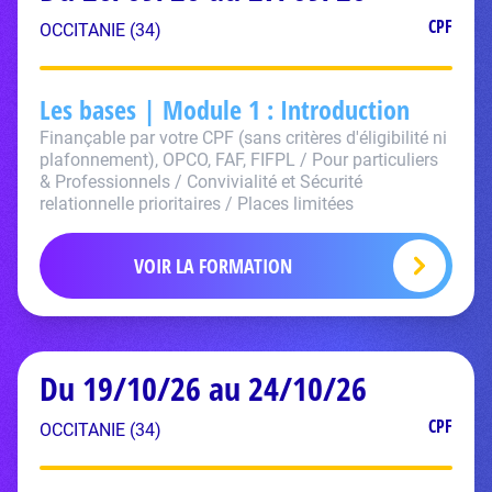
CPF
OCCITANIE (34)
Les bases | Module 1 : Introduction
Finançable par votre CPF (sans critères d'éligibilité ni
plafonnement), OPCO, FAF, FIFPL / Pour particuliers
& Professionnels / Convivialité et Sécurité
relationnelle prioritaires / Places limitées
VOIR LA FORMATION
Du 19/10/26 au 24/10/26
CPF
OCCITANIE (34)