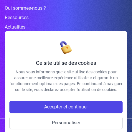
Qui sommes-nous ?
Ressources
Actualités
Inscrivez-vous à la newsletter
Ce site utilise des cookies
Nous vous informons que le site utilise des cookies pour
assurer une meilleure expérience utilisateur et garantir un
J'accepte de recevoir vos e-mails et confirme avoir pris connaissance de
fonctionnement optimale des pages. En continuant à naviguer
votre politique de confidentialité et mentions légales.
sur le site, vous déclarez accepter l'utilisation de cookies.
S'INSCRIRE
Accepter et continuer
Personnaliser
Copyright © 2026 | Gum Studio. Tous droits réservés.