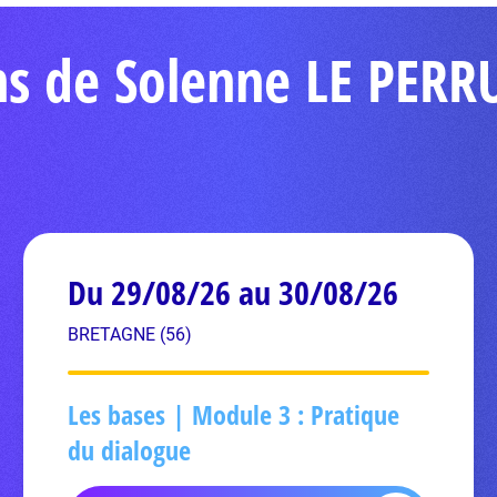
ns de Solenne LE PER
Du 29/08/26 au 30/08/26
BRETAGNE (56)
Les bases | Module 3 : Pratique
du dialogue