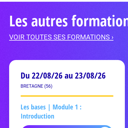
Les autres formatio
VOIR TOUTES SES FORMATIONS ›
Du 22/08/26 au 23/08/26
BRETAGNE (56)
Les bases | Module 1 :
Introduction