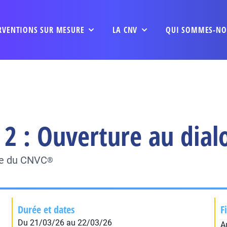
RVENTIONS SUR MESURE
LA CNV
QUI SOMMES-NO
 2 : Ouverture au dial
ée du CNVC
®
Durée et dates
F
Du 21/03/26 au 22/03/26
A