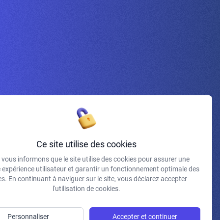
Inscrivez-vous à la newsletter
Ce site utilise des cookies
vous informons que le site utilise des cookies pour assurer une
J'accepte de recevoir vos e-mails et confirme avoir pris
e expérience utilisateur et garantir un fonctionnement optimale des
connaissance de votre politique de confidentialité et
s. En continuant à naviguer sur le site, vous déclarez accepter
mentions légales.
l'utilisation de cookies.
S'INSCRIRE
Personnaliser
Accepter et continuer