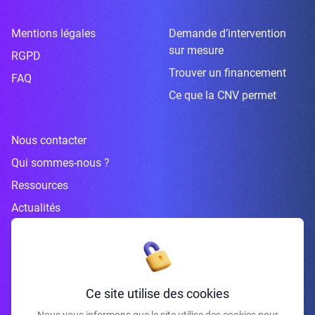
Mentions légales
Demande d’intervention
sur mesure
RGPD
Trouver un financement
FAQ
Ce que la CNV permet
Nous contacter
Qui sommes-nous ?
Ressources
Actualités
Inscrivez-vous à la newsletter
Ce site utilise des cookies