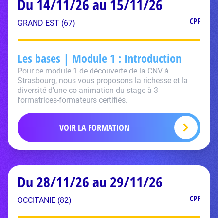
Du 14/11/26 au 15/11/26
CPF
GRAND EST (67)
Les bases | Module 1 : Introduction
Pour ce module 1 de découverte de la CNV à
Strasbourg, nous vous proposons la richesse et la
diversité d'une co-animation du stage à 3
formatrices-formateurs certifiés.
VOIR LA FORMATION
Du 28/11/26 au 29/11/26
CPF
OCCITANIE (82)