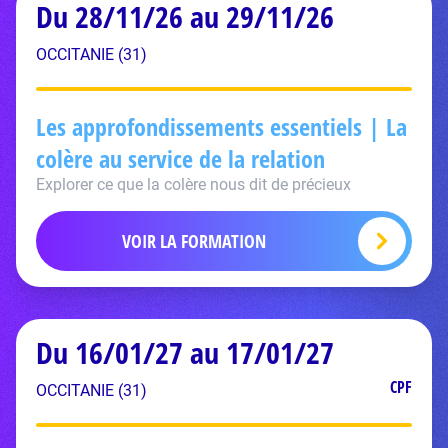
Du 28/11/26 au 29/11/26
OCCITANIE (31)
Les approfondissements essentiels | La
colère au service de la relation
Explorer ce que la colère nous dit de précieux
VOIR LA FORMATION
Du 16/01/27 au 17/01/27
CPF
OCCITANIE (31)