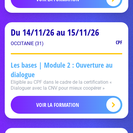
Du 14/11/26 au 15/11/26
CPF
OCCITANIE (31)
Les bases | Module 2 : Ouverture au
dialogue
Eligible au CPF dans le cadre de la certification «
Dialoguer avec la CNV pour mieux coopérer »
VOIR LA FORMATION