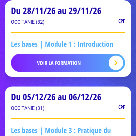
Du 28/11/26 au 29/11/26
CPF
OCCITANIE (82)
Les bases | Module 1 : Introduction
VOIR LA FORMATION
Du 05/12/26 au 06/12/26
CPF
OCCITANIE (31)
Les bases | Module 3 : Pratique du