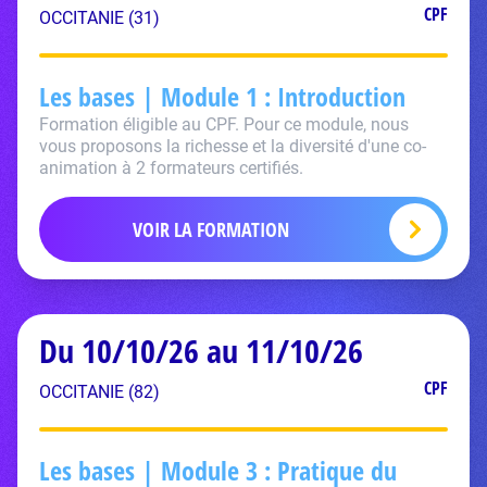
CPF
OCCITANIE (31)
Les bases | Module 1 : Introduction
Formation éligible au CPF. Pour ce module, nous
vous proposons la richesse et la diversité d'une co-
animation à 2 formateurs certifiés.
VOIR LA FORMATION
Du 10/10/26 au 11/10/26
CPF
OCCITANIE (82)
Les bases | Module 3 : Pratique du