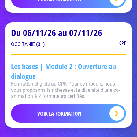
Du 06/11/26 au 07/11/26
CPF
OCCITANIE (31)
Les bases | Module 2 : Ouverture au
dialogue
Formation éligible au CPF. Pour ce module, nous
vous proposons la richesse et la diversité d'une co-
animation à 2 formateurs certifiés.
VOIR LA FORMATION