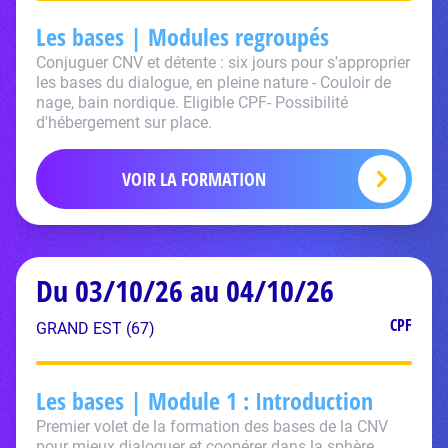
Les bases | Modules regroupés
Conjuguer CNV et détente : six jours pour s'approprier
les bases du dialogue, en pleine nature - Couloir de
nage, bain nordique. Eligible CPF- Possibilité
d'hébergement sur place.
VOIR LA FORMATION
Du 03/10/26 au 04/10/26
CPF
GRAND EST (67)
Les bases | Module 1 : Introduction
Premier volet de la formation des bases de la CNV
pour mieux dialoguer et coopérer dans la sphère