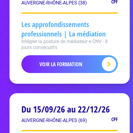
CPF
AUVERGNE-RHÔNE-ALPES (38)
Les approfondissements
professionnels | La médiation
Intégrer la posture de médiateur·e CNV - 8
jours consécutifs
VOIR LA FORMATION
Du 15/09/26 au 22/12/26
CPF
AUVERGNE-RHÔNE-ALPES (69)