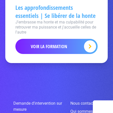
Les approfondissements
essentiels | Se libérer de la honte
J'embrasse ma honte et ma culpabilité pour
retrouver ma puissance et j'accueille celles de
l'autre
VOIR LA FORMATION
Demande d’intervention sur
Nous contacter
mesure
Qui sommes-nous ?