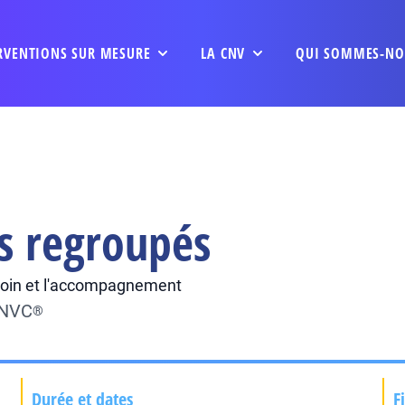
RVENTIONS SUR MESURE
LA CNV
QUI SOMMES-NO
s regroupés
e soin et l'accompagnement
CNVC
®
Durée et dates
F