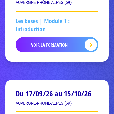
AUVERGNE-RHÔNE-ALPES (69)
Les bases | Module 1 :
Introduction
VOIR LA FORMATION
Du 17/09/26 au 15/10/26
AUVERGNE-RHÔNE-ALPES (69)