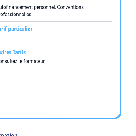
utofinancement personnel, Conventions
rofessionnelles
arif particulier
utres Tarifs
onsultez le formateur.
rmation