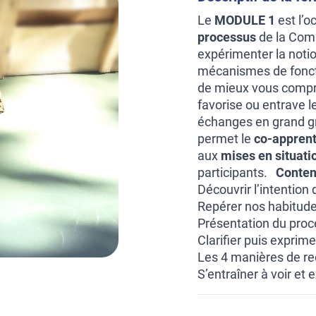
Le
MODULE 1
est l’o
processus
de la Comm
expérimenter la noti
mécanismes de fonct
de mieux vous compren
favorise ou entrave l
échanges en grand gr
permet le
co-appren
aux
mises en situati
participants.
Conten
Découvrir l’intention
Repérer nos habitudes
Présentation du proc
Clarifier puis exprim
Les 4 manières de r
S’entraîner à voir et