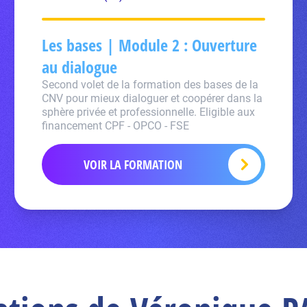
Les bases | Module 2 : Ouverture
au dialogue
Second volet de la formation des bases de la
CNV pour mieux dialoguer et coopérer dans la
sphère privée et professionnelle. Eligible aux
financement CPF - OPCO - FSE
VOIR LA FORMATION