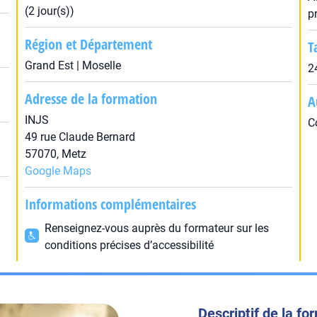
(2 jour(s))
p
Région et Département
T
Grand Est | Moselle
2
Adresse de la formation
A
INJS
C
49 rue Claude Bernard
57070, Metz
Google Maps
Informations complémentaires
Renseignez-vous auprès du formateur sur les
conditions précises d’accessibilité
Descriptif de la fo