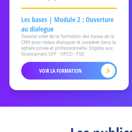
Les bases | Module 2 : Ouverture
au dialogue
Second volet de la formation des bases de la
CNV pour mieux dialoguer et coopérer dans la
sphère privée et professionnelle. Eligible aux
financement CPF - OPCO - FSE
VOIR LA FORMATION