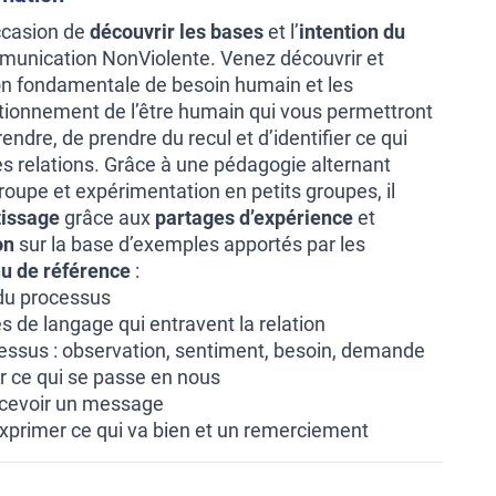
ccasion de
découvrir les bases
et l’
intention du
unication NonViolente. Venez découvrir et
on fondamentale de besoin humain et les
ionnement de l’être humain qui vous permettront
dre, de prendre du recul et d’identifier ce qui
es relations. Grâce à une pédagogie alternant
oupe et expérimentation en petits groupes, il
tissage
grâce aux
partages d’expérience
et
on
sur la base d’exemples apportés par les
u de référence
:
 du processus
 de langage qui entravent la relation
essus : observation, sentiment, besoin, demande
er ce qui se passe en nous
ecevoir un message
 exprimer ce qui va bien et un remerciement