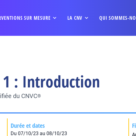
RVENTIONS SUR MESURE
LA CNV
QUI SOMMES-NO
1 : Introduction
tifiée du CNVC
®
Durée et dates
F
Du 07/10/23 au 08/10/23
A