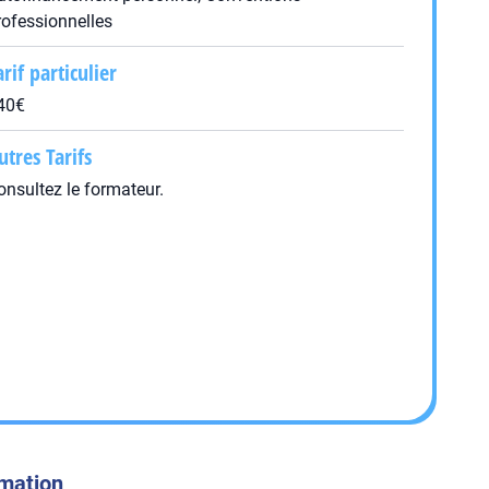
rofessionnelles
arif particulier
40€
utres Tarifs
onsultez le formateur.
rmation