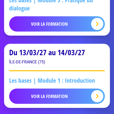
dialogue
VOIR LA FORMATION
Du 13/03/27 au 14/03/27
ÎLE-DE-FRANCE (75)
Les bases | Module 1 : Introduction
VOIR LA FORMATION