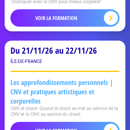
"Dialoguer avec la CNV pour mieux coopérer"
VOIR LA FORMATION
Du 21/11/26 au 22/11/26
ÎLE-DE-FRANCE
Les approfondissements personnels |
CNV et pratiques artistiques et
corporelles
CNV et chant- Quand le chant se met au service de la
CNV et la CNV au service du chant