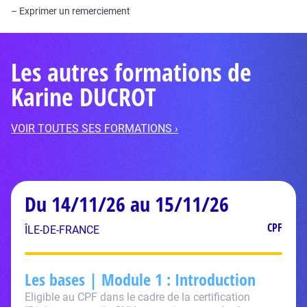
– Exprimer un remerciement
Les autres formations de
Karine DUCROT
VOIR TOUTES SES FORMATIONS ›
Du 14/11/26 au 15/11/26
CPF
ÎLE-DE-FRANCE
Les bases | Module 1 : Introduction
Eligible au CPF dans le cadre de la certification