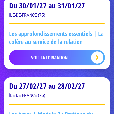
Du 30/01/27 au 31/01/27
ÎLE-DE-FRANCE (75)
Les approfondissements essentiels | La
colère au service de la relation
VOIR LA FORMATION
Du 27/02/27 au 28/02/27
ÎLE-DE-FRANCE (75)
Les bases | Module 3 : Pratique du