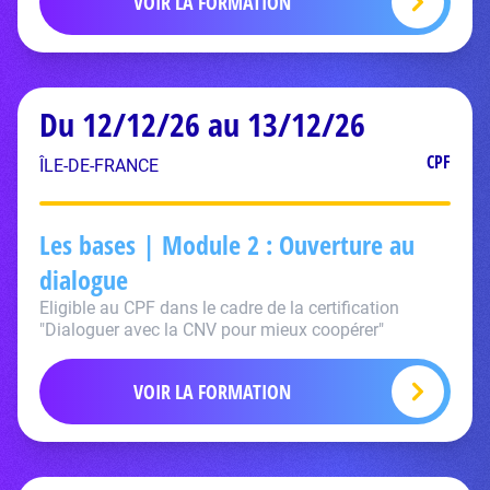
VOIR LA FORMATION
Du 12/12/26 au 13/12/26
CPF
ÎLE-DE-FRANCE
Les bases | Module 2 : Ouverture au
dialogue
Eligible au CPF dans le cadre de la certification
"Dialoguer avec la CNV pour mieux coopérer"
VOIR LA FORMATION