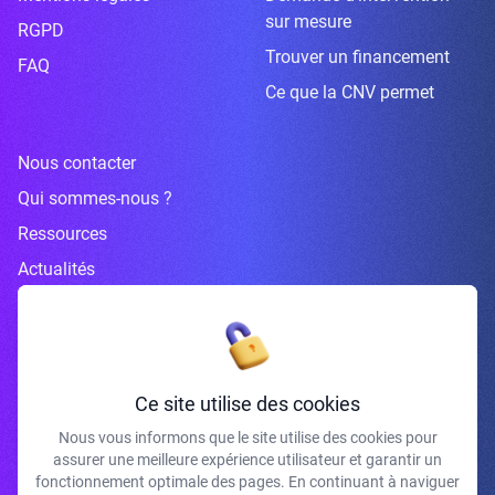
sur mesure
RGPD
Trouver un financement
FAQ
Ce que la CNV permet
Nous contacter
Qui sommes-nous ?
Ressources
Actualités
Inscrivez-vous à la newsletter
Ce site utilise des cookies
Nous vous informons que le site utilise des cookies pour
assurer une meilleure expérience utilisateur et garantir un
J'accepte de recevoir vos e-mails et confirme avoir pris connaissance de
fonctionnement optimale des pages. En continuant à naviguer