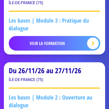
ÎLE-DE-FRANCE (75)
Les bases | Module 3 : Pratique du
dialogue
VOIR LA FORMATION
Du 26/11/26 au 27/11/26
ÎLE-DE-FRANCE (75)
Les bases | Module 2 : Ouverture au
dialogue