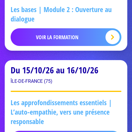
Les bases | Module 2 : Ouverture au
dialogue
VOIR LA FORMATION
Du 15/10/26 au 16/10/26
ÎLE-DE-FRANCE (75)
Les approfondissements essentiels |
L’auto-empathie, vers une présence
responsable