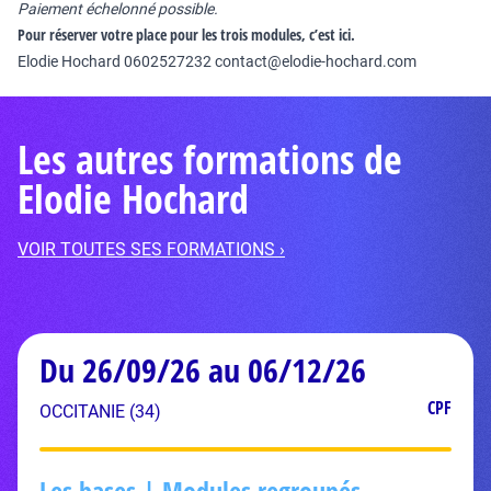
Paiement échelonné possible.
Pour réserver votre place pour les trois modules, c’est ici.
Elodie Hochard 0602527232
contact@elodie-hochard.com
Les autres formations de
Elodie Hochard
VOIR TOUTES SES FORMATIONS ›
Du 26/09/26 au 06/12/26
CPF
OCCITANIE (34)
Les bases | Modules regroupés